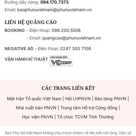
Đường dây nóng:
094.170.7373
Email:
baophunuvietnam@phunuvietnam.vn
LIÊN HỆ QUẢNG CÁO
BOOKING
- Điện thoại:
098.200.5508
- Email:
quangcao@phunuvietnam.vn
NEGATIVE AD
- Điện thoại:
0247 300 7108
VẬN HÀNH KĨ THUẬT
CÁC TRANG LIÊN KẾT
Mặt trận Tổ quốc Việt Nam
|
Hội LHPNVN
|
Bảo tàng PNVN
|
Nhà xuất bản PNVN
|
Trung tâm Hỗ trợ Cộng đồng
|
Học viện PNVN
|
Tổ chức TCVM Tình Thương
Báo Phụ Nữ Việt Nam không chịu trách nhiệm về liên kết mở rộng. Việc sử