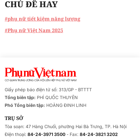
CHỦ ĐỀ HAY
#phụ nữ tiết kiệm năng lượng
#Phụ nữ Việt Nam 2025
Giấy phép báo điện tử số: 313/GP - BTTTT
Tổng biên tập:
PHÍ QUỐC THUYÊN
Phó Tổng biên tập:
HOÀNG ĐINH LINH
TRỤ SỞ
Tòa soạn: 47 Hàng Chuối, phường Hai Bà Trưng, TP. Hà Nội
Điện thoại:
84-24-3971 3500
- Fax:
84-24-3821 3202