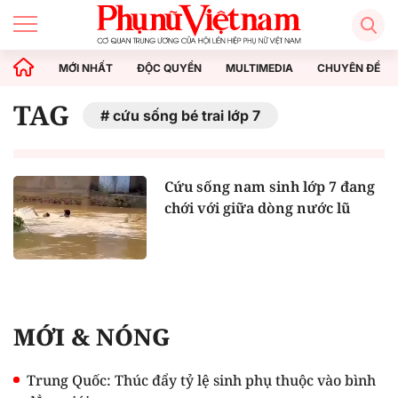
MỚI NHẤT
ĐỘC QUYỀN
MULTIMEDIA
CHUYÊN ĐỀ
TAG
cứu sống bé trai lớp 7
Cứu sống nam sinh lớp 7 đang
chới với giữa dòng nước lũ
MỚI & NÓNG
Trung Quốc: Thúc đẩy tỷ lệ sinh phụ thuộc vào bình