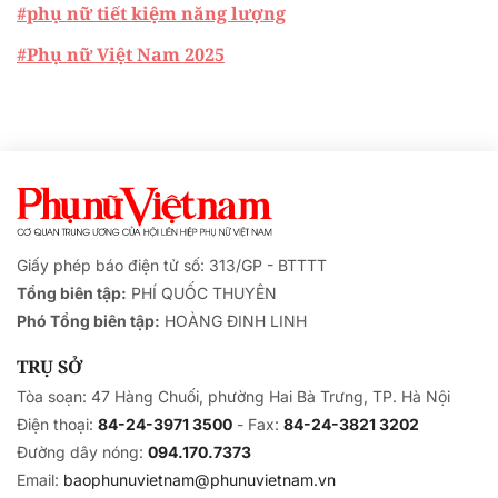
#phụ nữ tiết kiệm năng lượng
#Phụ nữ Việt Nam 2025
Giấy phép báo điện tử số: 313/GP - BTTTT
Tổng biên tập:
PHÍ QUỐC THUYÊN
Phó Tổng biên tập:
HOÀNG ĐINH LINH
TRỤ SỞ
Tòa soạn: 47 Hàng Chuối, phường Hai Bà Trưng, TP. Hà Nội
Điện thoại:
84-24-3971 3500
- Fax:
84-24-3821 3202
Đường dây nóng:
094.170.7373
Email:
baophunuvietnam@phunuvietnam.vn