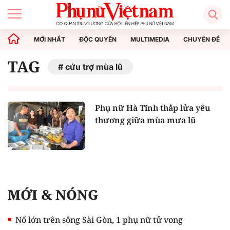
MỚI NHẤT
ĐỘC QUYỀN
MULTIMEDIA
CHUYÊN ĐỀ
TAG
cứu trợ mùa lũ
Phụ nữ Hà Tĩnh thắp lửa yêu
thương giữa mùa mưa lũ
MỚI & NÓNG
Nổ lớn trên sông Sài Gòn, 1 phụ nữ tử vong