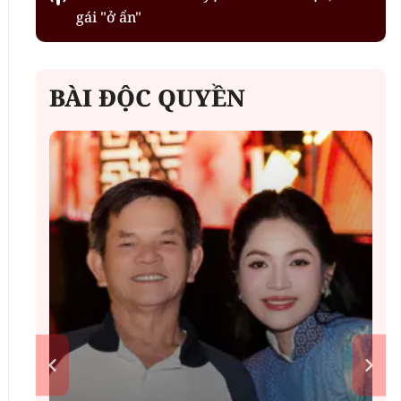
gái "ở ẩn"
BÀI ĐỘC QUYỀN