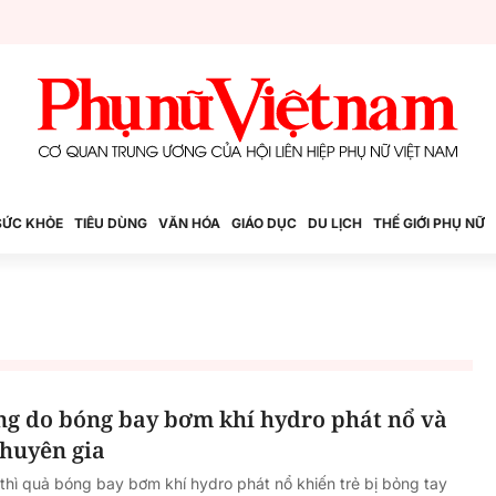
SỨC KHỎE
TIÊU DÙNG
VĂN HÓA
GIÁO DỤC
DU LỊCH
THẾ GIỚI PHỤ NỮ
ỏng do bóng bay bơm khí hydro phát nổ và
chuyên gia
thì quả bóng bay bơm khí hydro phát nổ khiến trẻ bị bỏng tay