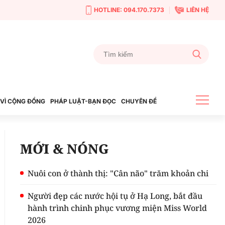
HOTLINE: 094.170.7373
LIÊN HỆ
VÌ CỘNG ĐỒNG
PHÁP LUẬT-BẠN ĐỌC
CHUYÊN ĐỀ
MỚI & NÓNG
Nuôi con ở thành thị: "Cân não" trăm khoản chi
Người đẹp các nước hội tụ ở Hạ Long, bắt đầu
hành trình chinh phục vương miện Miss World
2026