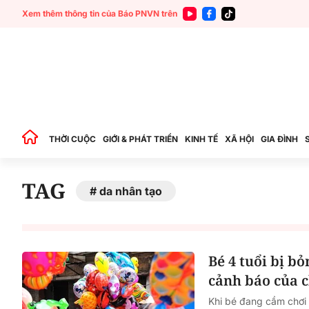
Xem thêm thông tin của Báo PNVN trên
THỜI CUỘC
GIỚI & PHÁT TRIỂN
KINH TẾ
XÃ HỘI
GIA ĐÌNH
TAG
da nhân tạo
Bé 4 tuổi bị b
cảnh báo của 
Khi bé đang cầm chơi 