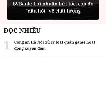
BVBank: Lợi nhuận bứt tốc, còn đó
"dấu hỏi" về chất lượng
ĐỌC NHIỀU
Công an Hà Nội xử lý loạt quán game hoạt
động xuyên đêm
Ngân hàng trở lại "ngôi vương" phát hành
trái phiếu: Báo hiệu cuộc đua vốn mới
Về Lấp Vò khám phá điểm sáng mới của du
lịch cộng đồng