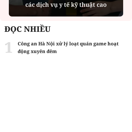
các dịch vụ y tế kỹ thuật cao
ĐỌC NHIỀU
Công an Hà Nội xử lý loạt quán game hoạt
động xuyên đêm
Ngân hàng trở lại "ngôi vương" phát hành
trái phiếu: Báo hiệu cuộc đua vốn mới
Về Lấp Vò khám phá điểm sáng mới của du
lịch cộng đồng
Từ 4/8, chính thức lọc ảo xét tuyển đại học