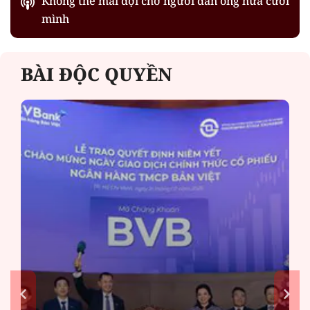
Không thể mãi đợi chờ người đàn ông hứa cưới
mình
BÀI ĐỘC QUYỀN