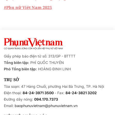
#Phụ nữ Việt Nam 2025
Giấy phép báo điện tử số: 313/GP - BTTTT
Tổng biên tập:
PHÍ QUỐC THUYÊN
Phó Tổng biên tập:
HOÀNG ĐINH LINH
TRỤ SỞ
Tòa soạn: 47 Hàng Chuối, phường Hai Bà Trưng, TP. Hà Nội
Điện thoại:
84-24-3971 3500
- Fax:
84-24-3821 3202
Đường dây nóng:
094.170.7373
Email:
baophunuvietnam@phunuvietnam.vn