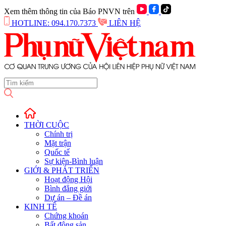
Xem thêm thông tin của Báo PNVN trên
HOTLINE: 094.170.7373
LIÊN HỆ
THỜI CUỘC
Chính trị
Mặt trận
Quốc tế
Sự kiện-Bình luận
GIỚI & PHÁT TRIỂN
Hoạt động Hội
Bình đẳng giới
Dự án – Đề án
KINH TẾ
Chứng khoán
Bất động sản