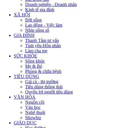
Doanh nghiệp - Doanh nhân
Kinh tế gia đình
XÃ HỘI
Đời sống
Lao động - Việc làm
Nhịp sống số
GIA ĐÌNH
Thanh Tâm tư vấn
Tình yêu-Hôn nhân
Làm cha mẹ
SỨC KHỎE
Sống khỏe
Mẹ & Bé
Phòng & chữa bệnh
TIÊU DÙNG
Giá cả - thị trường
Tiêu dùng thông thái
Quyền lợi người tiêu dùng
VĂN HÓA
Nguồn cội
Văn học
Nghệ thuật
Showbiz
GIÁO DỤC
Học đường