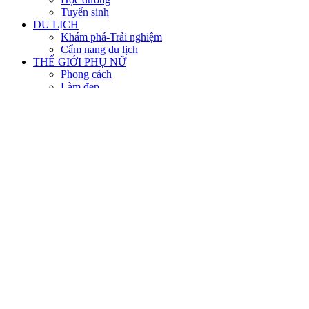
Tuyển sinh
DU LỊCH
Khám phá-Trải nghiệm
Cẩm nang du lịch
THẾ GIỚI PHỤ NỮ
Phong cách
Làm đẹp
Thời trang
Đảm đang
Từ điển đàn ông
VÌ CỘNG ĐỒNG
Sống đẹp
Nhịp cầu nhân ái
PHÁP LUẬT-BẠN ĐỌC
CHUYÊN ĐỀ
Vấn đề
Địa danh
Nhân vật
Sự kiện
Thời cuộc
Chính trị
Mặt trận
Quốc tế
Sự kiện-Bình luận