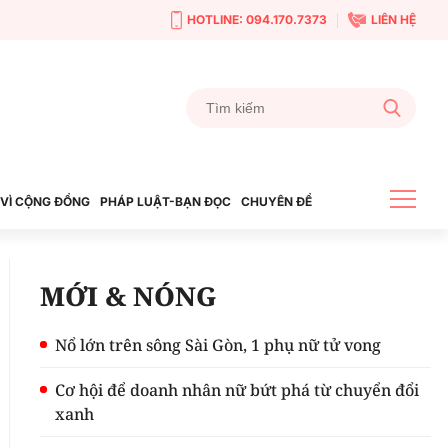
HOTLINE: 094.170.7373
LIÊN HỆ
VÌ CỘNG ĐỒNG
PHÁP LUẬT-BẠN ĐỌC
CHUYÊN ĐỀ
MỚI & NÓNG
Nổ lớn trên sông Sài Gòn, 1 phụ nữ tử vong
Cơ hội để doanh nhân nữ bứt phá từ chuyển đổi
xanh