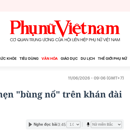
SỨC KHỎE
TIÊU DÙNG
VĂN HÓA
GIÁO DỤC
DU LỊCH
THẾ GIỚI PHỤ NỮ
11/06/2026 - 09:06 (GMT+7)
ẹn "bùng nổ" trên khán đài
3:45
Nghe đọc bài