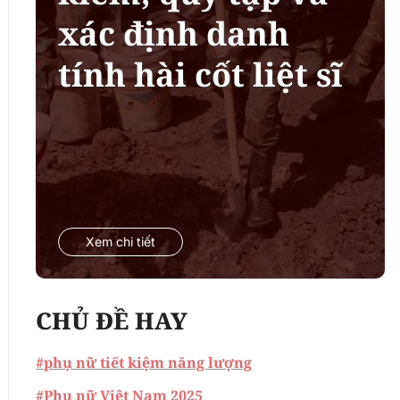
xác định danh
tính hài cốt liệt sĩ
Xem chi tiết
CHỦ ĐỀ HAY
#phụ nữ tiết kiệm năng lượng
#Phụ nữ Việt Nam 2025