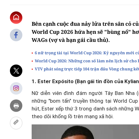
Bên cạnh cuộc đua nảy lửa trên sân cỏ củ
World Cup 2026 hứa hẹn sẽ "bùng nổ" hơn
WAGs (vợ và bạn gái cầu thủ).
6 nữ trọng tài tại World Cup 2026: Kỷ nguyên mới c
World Cup 2026: Những con số làm nên lịch sử cho b
VTV phát sóng trực tiếp 104 trận đấu Vòng chung kế
1. Ester Expósito (Bạn gái tin đồn của Kyli
Nữ diễn viên đình đám người Tây Ban Nha (n
những "bom tấn" truyền thông tại World Cup
hút, Ester xếp thứ 3 trong danh sách những 
theo dõi khổng lồ trên mạng xã hội.