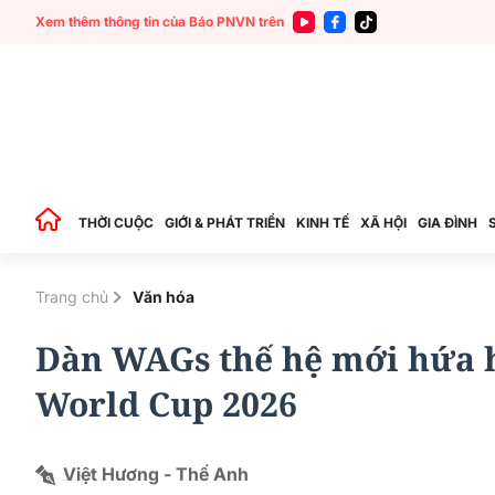
Xem thêm thông tin của Báo PNVN trên
THỜI CUỘC
GIỚI & PHÁT TRIỂN
KINH TẾ
XÃ HỘI
GIA ĐÌNH
Trang chủ
Văn hóa
Dàn WAGs thế hệ mới hứa h
World Cup 2026
Việt Hương - Thế Anh