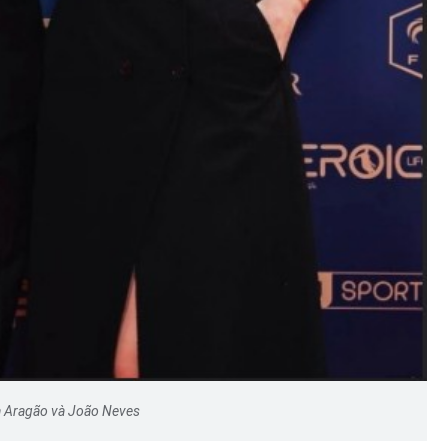
Hà Nội thu hút bác sĩ về trạm y
ỡ, 3
tế, tạo điều kiện để người dân
 công
tiếp cận các dịch vụ y tế kỹ thuậ
cao
 Aragão và João Neves