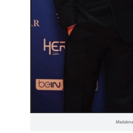
Một cuộc hôn nhân tan v
mảnh đất và bản án vì lẽ
bằng
Madalena