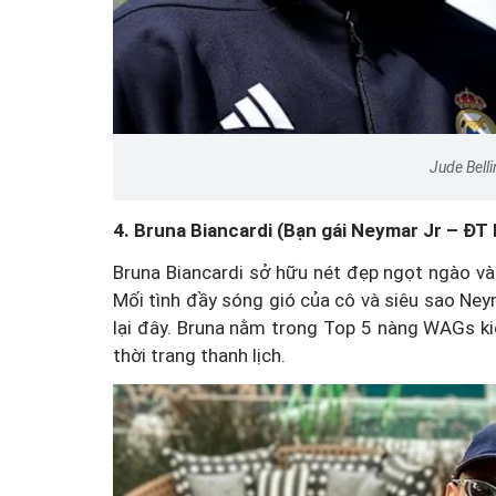
Jude Bell
4. Bruna Biancardi (Bạn gái Neymar Jr – ĐT B
Bruna Biancardi sở hữu nét đẹp ngọt ngào v
Mối tình đầy sóng gió của cô và siêu sao Ney
lại đây. Bruna nằm trong Top 5 nàng WAGs kiế
thời trang thanh lịch.