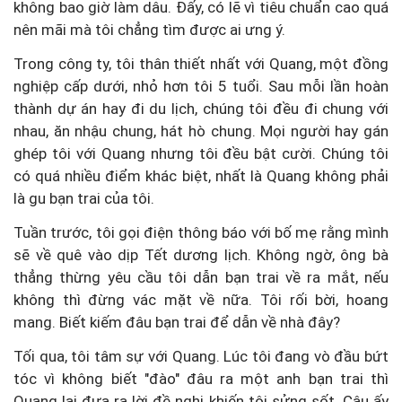
không bao giờ làm dâu. Đấy, có lẽ vì tiêu chuẩn cao quá
nên mãi mà tôi chẳng tìm được ai ưng ý.
Trong công ty, tôi thân thiết nhất với Quang, một đồng
nghiệp cấp dưới, nhỏ hơn tôi 5 tuổi. Sau mỗi lần hoàn
thành dự án hay đi du lịch, chúng tôi đều đi chung với
nhau, ăn nhậu chung, hát hò chung. Mọi người hay gán
ghép tôi với Quang nhưng tôi đều bật cười. Chúng tôi
có quá nhiều điểm khác biệt, nhất là Quang không phải
là gu bạn trai của tôi.
Tuần trước, tôi gọi điện thông báo với bố mẹ rằng mình
sẽ về quê vào dịp Tết dương lịch. Không ngờ, ông bà
thẳng thừng yêu cầu tôi dẫn bạn trai về ra mắt, nếu
không thì đừng vác mặt về nữa. Tôi rối bời, hoang
mang. Biết kiếm đâu bạn trai để dẫn về nhà đây?
Tối qua, tôi tâm sự với Quang. Lúc tôi đang vò đầu bứt
tóc vì không biết "đào" đâu ra một anh bạn trai thì
Quang lại đưa ra lời đề nghị khiến tôi sửng sốt. Cậu ấy