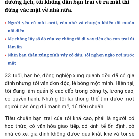
dương lịch, tôi không dẫn bạn trai về ra mắt thì
đừng vác mặt về nhà nữa.
Người yêu cũ mời cưới, còn nhờ vả chuyện khiến tôi muốn
nổi điên
Mẹ chồng lấy sổ đỏ của vợ chồng tôi đi vay tiền cho con trai út
làm ăn
Nhìn bạn thân xúng xính váy cô dâu, tôi nghẹn ngào rơi nước
mắt
33 tuổi, bạn bè, đồng nghiệp xung quanh đều đã có gia
đình nhưng tôi vẫn đơn độc, lẻ bóng một mình. Hiện tại,
tôi đang làm quản lý cao cấp trong công ty, lương cao,
có quyền hành. Nhưng tôi lại không thể tìm được một
người đàn ông đủ mạnh mẽ, đủ tiêu chuẩn.
Tiêu chuẩn bạn trai của tôi khá cao, phải là người có
học thức, có văn hóa giao tiếp, có kinh tế ổn định, có
nhà có xe, gia đình không được quá khắt khe và tôi sẽ