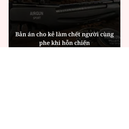
Bản án cho kẻ làm chết người cùng
phe khi hỗn chiến
ĐỌC NHIỀU
Công an Hà Nội xử lý loạt quán game hoạt
động xuyên đêm
Ngân hàng trở lại "ngôi vương" phát hành
trái phiếu: Báo hiệu cuộc đua vốn mới