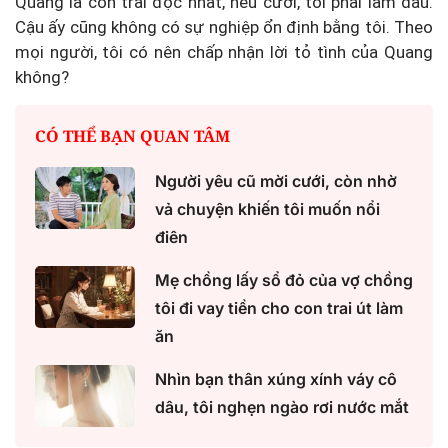
Quang là con trai độc nhất, nếu cưới, tôi phải làm dâu.
Cậu ấy cũng không có sự nghiệp ổn định bằng tôi. Theo
mọi người, tôi có nên chấp nhận lời tỏ tình của Quang
không?
CÓ THỂ BẠN QUAN TÂM
Người yêu cũ mời cưới, còn nhờ
vả chuyện khiến tôi muốn nổi
điên
Mẹ chồng lấy sổ đỏ của vợ chồng
tôi đi vay tiền cho con trai út làm
ăn
Nhìn bạn thân xúng xính váy cô
dâu, tôi nghẹn ngào rơi nước mắt