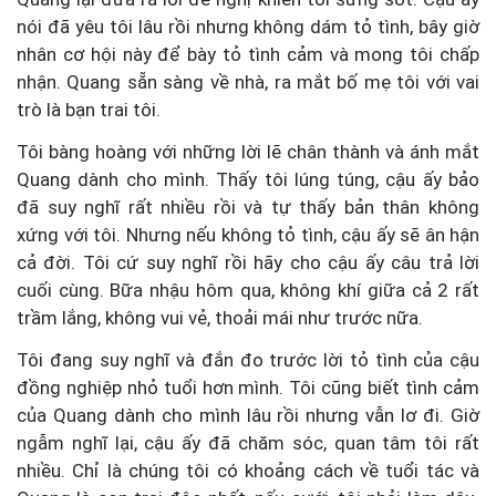
nói đã yêu tôi lâu rồi nhưng không dám tỏ tình, bây giờ
nhân cơ hội này để bày tỏ tình cảm và mong tôi chấp
nhận. Quang sẵn sàng về nhà, ra mắt bố mẹ tôi với vai
trò là bạn trai tôi.
Tôi bàng hoàng với những lời lẽ chân thành và ánh mắt
Quang dành cho mình. Thấy tôi lúng túng, cậu ấy bảo
đã suy nghĩ rất nhiều rồi và tự thấy bản thân không
xứng với tôi. Nhưng nếu không tỏ tình, cậu ấy sẽ ân hận
cả đời. Tôi cứ suy nghĩ rồi hãy cho cậu ấy câu trả lời
cuối cùng. Bữa nhậu hôm qua, không khí giữa cả 2 rất
trầm lắng, không vui vẻ, thoải mái như trước nữa.
Tôi đang suy nghĩ và đắn đo trước lời tỏ tình của cậu
đồng nghiệp nhỏ tuổi hơn mình. Tôi cũng biết tình cảm
của Quang dành cho mình lâu rồi nhưng vẫn lơ đi. Giờ
ngẫm nghĩ lại, cậu ấy đã chăm sóc, quan tâm tôi rất
nhiều. Chỉ là chúng tôi có khoảng cách về tuổi tác và