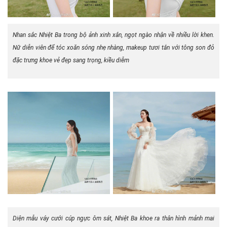
Nhan sắc Nhiệt Ba trong bộ ảnh xinh xắn, ngọt ngào nhận về nhiều lời khen.
Nữ diễn viên để tóc xoăn sóng nhẹ nhàng, makeup tươi tắn với tông son đỏ
đặc trưng khoe vẻ đẹp sang trọng, kiều diễm
Diện mẫu váy cưới cúp ngực ôm sát, Nhiệt Ba khoe ra thân hình mảnh mai