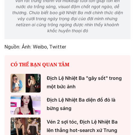
vẫn rất trung thành với makeup tươi tắn giúp tôn lên
nước da trắng sáng, visual đậm chất ngọt ngào, dễ
thương. Chưa biết bao giờ Nhiệt Ba mới chính thức diện
váy cưới trong ngày trọng đại của đời mình nhưng
netizen ai cũng trông ngóng được nhìn thấy khoảnh
khắc huyền thoại đó
Nguồn: Ảnh: Weibo, Twitter
CÓ THỂ BẠN QUAN TÂM
Địch Lệ Nhiệt Ba "gây sốt" trong
một bức ảnh
Địch Lệ Nhiệt Ba diện đồ đỏ là
bừng sáng
Vén 2 sợi tóc, Địch Lệ Nhiệt Ba
lên thẳng hot-search xứ Trung