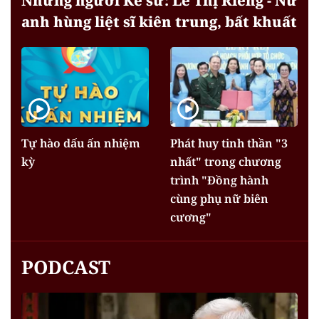
Những người Kể sử: Lê Thị Riêng - Nữ
anh hùng liệt sĩ kiên trung, bất khuất
Tự hào dấu ấn nhiệm
Phát huy tinh thần "3
kỳ
nhất" trong chương
trình "Đồng hành
cùng phụ nữ biên
cương"
PODCAST