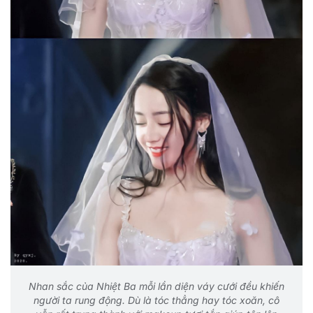
Nhan sắc của Nhiệt Ba mỗi lần diện váy cưới đều khiến
người ta rung động. Dù là tóc thẳng hay tóc xoăn, cô