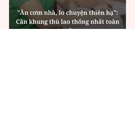
MSB: Lợi nhuận quý II đến từ trụ
cột nào?
ĐỌC NHIỀU
Công an Hà Nội xử lý loạt quán game hoạt
động xuyên đêm
Ngân hàng trở lại "ngôi vương" phát hành
trái phiếu: Báo hiệu cuộc đua vốn mới
Về Lấp Vò khám phá điểm sáng mới của du
lịch cộng đồng