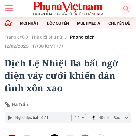
MỚI NHẤT
ĐỘC QUYỀN
MULTIMEDIA
CHUYÊN ĐỀ
Trang chủ
Thế giới phụ nữ
Phong cách
12/02/2023 - 17:30 (GMT+7)
Địch Lệ Nhiệt Ba bất ngờ
diện váy cưới khiến dân
tình xôn xao
Hà Trần
Nghe đọc bài
0:51