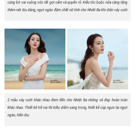
cùng bờ vai vuông vức rất gợi cảm và quyến rũ. Kiểu tóc buộc nửa càng tăng
thêm nét dịu dàng, ngọt ngào đậm chất nữ tính cho Nhiệt Ba khi diện váy cưới
2 mẫu váy cưới khác nhau đem đến cho Nhiệt Ba những vẻ đẹp hoàn toàn
khác nhau. Thiết kế trễ vai thì kiều diễm sang trọng, thiết kế cúp ngực lại ngọt
ngào, hiền dịu