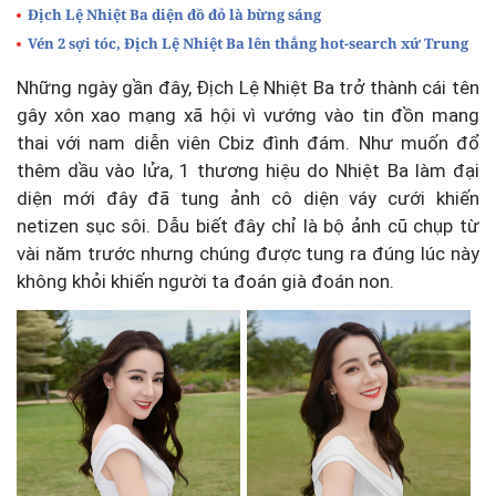
Địch Lệ Nhiệt Ba diện đồ đỏ là bừng sáng
Vén 2 sợi tóc, Địch Lệ Nhiệt Ba lên thẳng hot-search xứ Trung
Những ngày gần đây, Địch Lệ Nhiệt Ba trở thành cái tên
gây xôn xao mạng xã hội vì vướng vào tin đồn mang
thai với nam diễn viên Cbiz đình đám. Như muốn đổ
thêm dầu vào lửa, 1 thương hiệu do Nhiệt Ba làm đại
diện mới đây đã tung ảnh cô diện váy cưới khiến
netizen sục sôi. Dẫu biết đây chỉ là bộ ảnh cũ chụp từ
vài năm trước nhưng chúng được tung ra đúng lúc này
không khỏi khiến người ta đoán già đoán non.