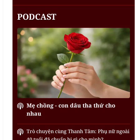
PODCAST
Mẹ chồng - con dâu tha thứ cho
nhau
Trò chuyện cùng Thanh Tâm: Phụ nữ ngoài
40 tuổi đã chuẩn bị gì cho mình?