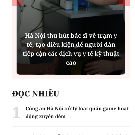
Hà Nội thu hút bác sĩ về trạm y
ụ
tế, tạo điều kiện để người dân
tiếp cận các dịch vụ y tế kỹ thuật
cao
ĐỌC NHIỀU
Công an Hà Nội xử lý loạt quán game hoạt
động xuyên đêm