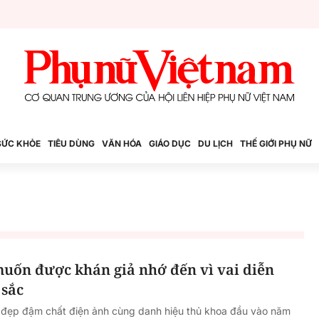
SỨC KHỎE
TIÊU DÙNG
VĂN HÓA
GIÁO DỤC
DU LỊCH
THẾ GIỚI PHỤ NỮ
uốn được khán giả nhớ đến vì vai diễn
 sắc
 đẹp đậm chất điện ảnh cùng danh hiệu thủ khoa đầu vào năm