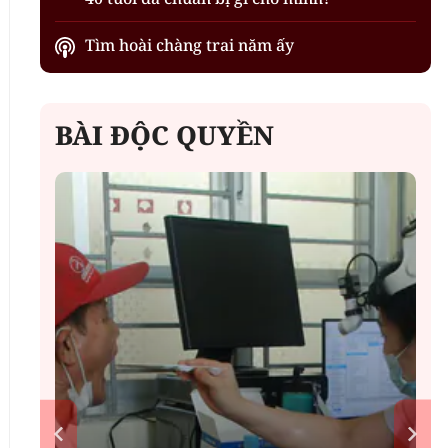
Tìm hoài chàng trai năm ấy
BÀI ĐỘC QUYỀN