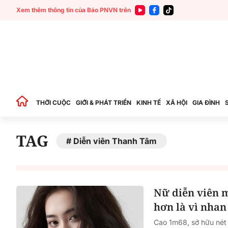
Xem thêm thông tin của Báo PNVN trên
THỜI CUỘC
GIỚI & PHÁT TRIỂN
KINH TẾ
XÃ HỘI
GIA ĐÌNH
TAG
Diễn viên Thanh Tâm
Nữ diễn viên m
hơn là vì nhan
Cao 1m68, sở hữu nét