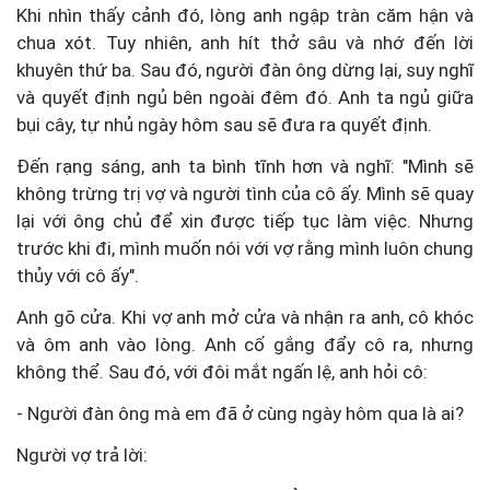
Khi nhìn thấy cảnh đó, lòng anh ngập tràn căm hận và
chua xót. Tuy nhiên, anh hít thở sâu và nhớ đến lời
khuyên thứ ba. Sau đó, người đàn ông dừng lại, suy nghĩ
và quyết định ngủ bên ngoài đêm đó. Anh ta ngủ giữa
bụi cây, tự nhủ ngày hôm sau sẽ đưa ra quyết định.
Đến rạng sáng, anh ta bình tĩnh hơn và nghĩ: "Mình sẽ
không trừng trị vợ và người tình của cô ấy. Mình sẽ quay
lại với ông chủ để xin được tiếp tục làm việc. Nhưng
trước khi đi, mình muốn nói với vợ rằng mình luôn chung
thủy với cô ấy".
Anh gõ cửa. Khi vợ anh mở cửa và nhận ra anh, cô khóc
và ôm anh vào lòng. Anh cố gắng đẩy cô ra, nhưng
không thể. Sau đó, với đôi mắt ngấn lệ, anh hỏi cô:
- Người đàn ông mà em đã ở cùng ngày hôm qua là ai?
Người vợ trả lời: