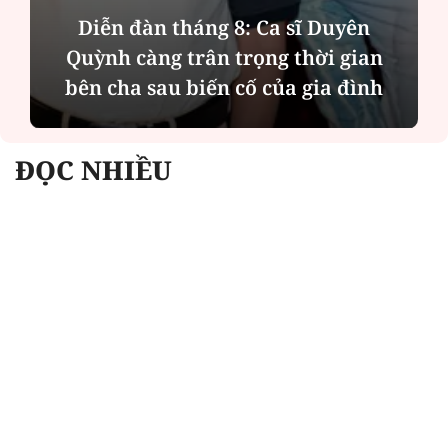
Phân tích tính 2 mặt của thương vụ
MBBank "rót" hơn 8.800 tỷ đồng cho
Phát Đạt
ĐỌC NHIỀU
Công an Hà Nội xử lý loạt quán game hoạt
động xuyên đêm
Ngân hàng trở lại "ngôi vương" phát hành
trái phiếu: Báo hiệu cuộc đua vốn mới
Về Lấp Vò khám phá điểm sáng mới của du
lịch cộng đồng