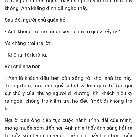
ta rằng anh ta có nghe thấy tiếng hét vào ban đêm hay
không. Anh khẳng định đã nghe thấy.
Sau đó, người chủ quán hỏi:
- Anh không tò mò muốn xem chuyện gì đã xảy ra?
Và chàng trai trả lời:
- Không, tôi không.
Rồi chủ nhà nói:
- Anh là khách đầu tiên còn sống rời khỏi nhà trọ này.
Trong đêm, một con quỷ la hét và kêu gào để kêu gọi
sự chú ý của những người đi đường. Khi khách hiếu kỳ
ra ngoài phòng trọ kiểm tra, họ đều “một đi không trở
lại”.
Người đàn ông tiếp tục cuộc hành trình dài của mình,
mong muốn sớm đến nơi. Anh nhìn thấy ánh sáng hắt ra
từ cửa sổ nhà mình và có thể nhìn thấy hình bóng của