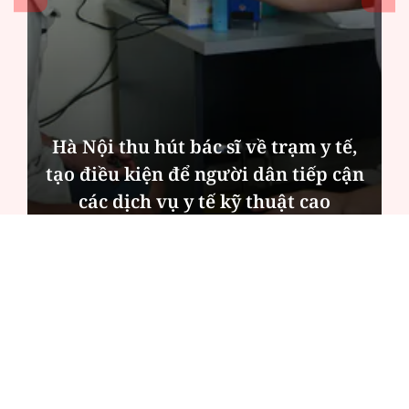
Hà Nội thu hút bác sĩ về trạm y tế,
tạo điều kiện để người dân tiếp cận
các dịch vụ y tế kỹ thuật cao
ĐỌC NHIỀU
Công an Hà Nội xử lý loạt quán game hoạt
động xuyên đêm
Ngân hàng trở lại "ngôi vương" phát hành