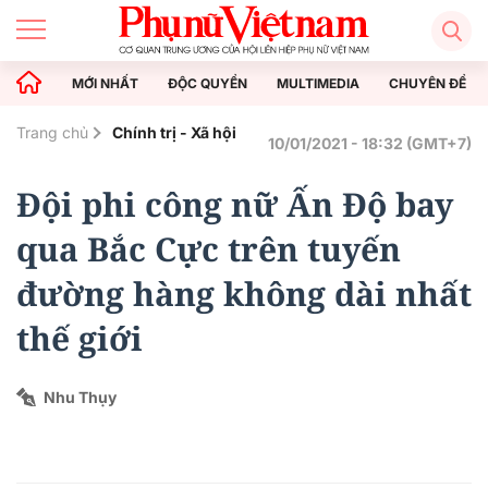
MỚI NHẤT
ĐỘC QUYỀN
MULTIMEDIA
CHUYÊN ĐỀ
Trang chủ
Chính trị - Xã hội
10/01/2021 - 18:32 (GMT+7)
Đội phi công nữ Ấn Độ bay
qua Bắc Cực trên tuyến
đường hàng không dài nhất
thế giới
Nhu Thụy