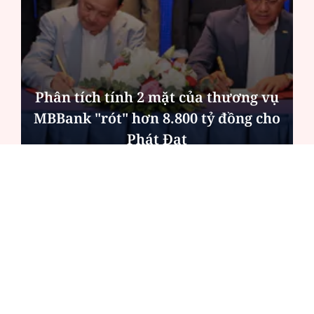
Phân tích tính 2 mặt của thương vụ
MBBank "rót" hơn 8.800 tỷ đồng cho
Phát Đạt
ĐỌC NHIỀU
Công an Hà Nội xử lý loạt quán game hoạt
động xuyên đêm
Ngân hàng trở lại "ngôi vương" phát hành