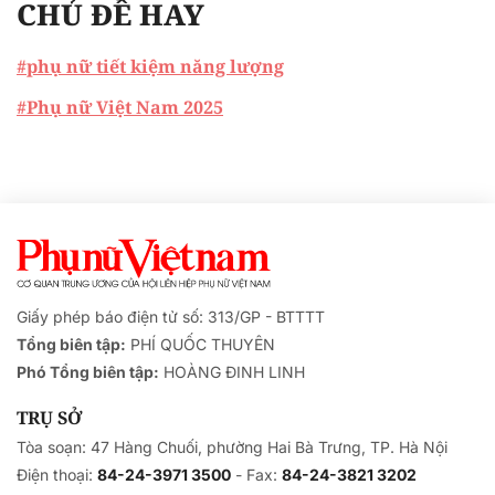
CHỦ ĐỀ HAY
#phụ nữ tiết kiệm năng lượng
#Phụ nữ Việt Nam 2025
Giấy phép báo điện tử số: 313/GP - BTTTT
Tổng biên tập:
PHÍ QUỐC THUYÊN
Phó Tổng biên tập:
HOÀNG ĐINH LINH
TRỤ SỞ
Tòa soạn: 47 Hàng Chuối, phường Hai Bà Trưng, TP. Hà Nội
Điện thoại:
84-24-3971 3500
- Fax:
84-24-3821 3202