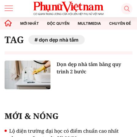
MỚI NHẤT
ĐỘC QUYỀN
MULTIMEDIA
CHUYÊN ĐỀ
TAG
dọn dẹp nhà tắm
Dọn dẹp nhà tắm bằng quy
trình 2 bước
MỚI & NÓNG
Lộ diện trường đại học có điểm chuẩn cao nhất