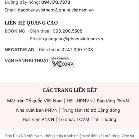
Đường dây nóng:
094.170.7373
Email:
baophunuvietnam@phunuvietnam.vn
LIÊN HỆ QUẢNG CÁO
BOOKING
- Điện thoại:
098.200.5508
- Email:
quangcao@phunuvietnam.vn
NEGATIVE AD
- Điện thoại:
0247 300 7108
VẬN HÀNH KĨ THUẬT
CÁC TRANG LIÊN KẾT
Mặt trận Tổ quốc Việt Nam
|
Hội LHPNVN
|
Bảo tàng PNVN
|
Nhà xuất bản PNVN
|
Trung tâm Hỗ trợ Cộng đồng
|
Học viện PNVN
|
Tổ chức TCVM Tình Thương
Báo Phụ Nữ Việt Nam không chịu trách nhiệm về liên kết mở rộng. Việc sử