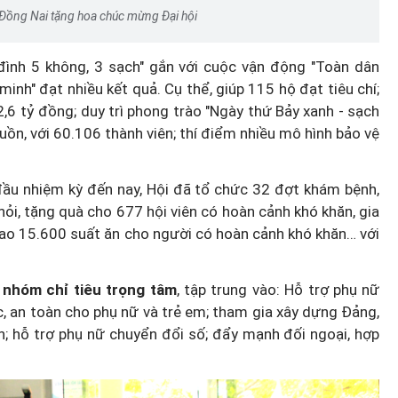
 Đồng Nai tặng hoa chúc mừng Đại hội
ình 5 không, 3 sạch" gắn với cuộc vận động "Toàn dân
inh" đạt nhiều kết quả. Cụ thể, giúp 115 hộ đạt tiêu chí;
 2,6 tỷ đồng; duy trì phong trào "Ngày thứ Bảy xanh - sạch
nguồn, với 60.106 thành viên; thí điểm nhiều mô hình bảo vệ
đầu nhiệm kỳ đến nay, Hội đã tổ chức 32 đợt khám bệnh,
ỏi, tặng quà cho 677 hội viên có hoàn cảnh khó khăn, gia
trao 15.600 suất ăn cho người có hoàn cảnh khó khăn… với
 nhóm chỉ tiêu trọng tâm
, tập trung vào: Hỗ trợ phụ nữ
úc, an toàn cho phụ nữ và trẻ em; tham gia xây dựng Đảng,
; hỗ trợ phụ nữ chuyển đổi số; đẩy mạnh đối ngoại, hợp