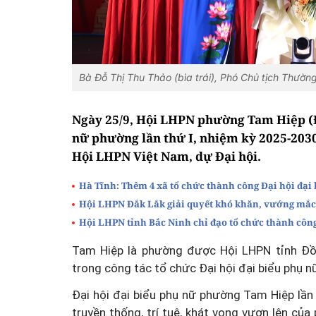
Bà Đỗ Thị Thu Thảo (bìa trái), Phó Chủ tịch Thườ
Ngày 25/9, Hội LHPN phường Tam Hiệp (Đ
nữ phường lần thứ I, nhiệm kỳ 2025-2030
Hội LHPN Việt Nam, dự Đại hội.
Hà Tĩnh: Thêm 4 xã tổ chức thành công Đại hội đại
Hội LHPN Đắk Lắk giải quyết khó khăn, vướng mắc 
Hội LHPN tỉnh Bắc Ninh chỉ đạo tổ chức thành côn
Tam Hiệp là phường được Hội LHPN tỉnh Đồn
trong công tác tổ chức Đại hội đại biểu phụ n
Đại hội đại biểu phụ nữ phường Tam Hiệp lần 
truyền thống, trí tuệ, khát vọng vươn lên c