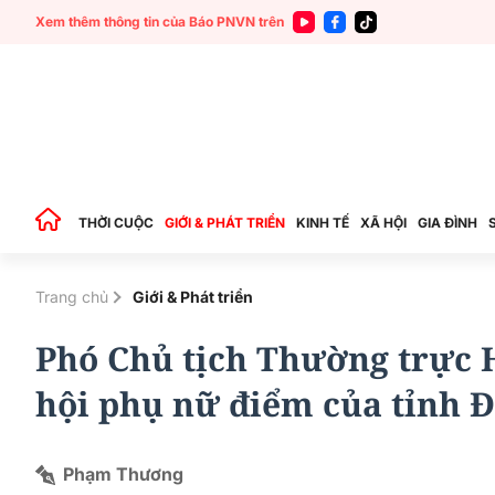
Xem thêm thông tin của Báo PNVN trên
THỜI CUỘC
GIỚI & PHÁT TRIỂN
KINH TẾ
XÃ HỘI
GIA ĐÌNH
Trang chủ
Giới & Phát triển
Phó Chủ tịch Thường trực 
hội phụ nữ điểm của tỉnh 
Phạm Thương