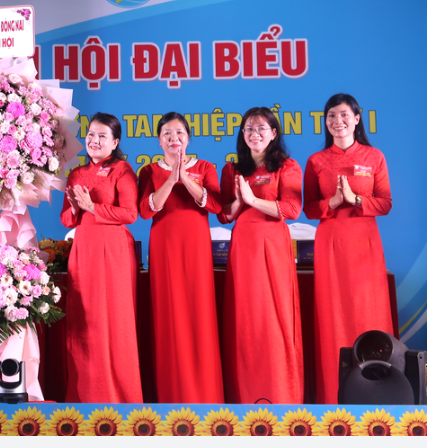
trạm y
ời dân
Diễn đàn tháng 8: Ca sĩ Duyên
ỹ thuật
Quỳnh càng trân trọng thời gia
bên cha sau biến cố của gia đìn