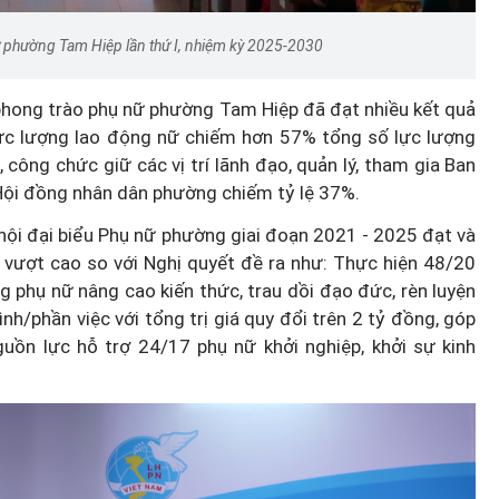
ữ phường Tam Hiệp lần thứ I, nhiệm kỳ 2025-2030
phong trào phụ nữ phường Tam Hiệp đã đạt nhiều kết quả
; lực lượng lao động nữ chiếm hơn 57% tổng số lực lượng
 công chức giữ các vị trí lãnh đạo, quản lý, tham gia Ban
Hội đồng nhân dân phường chiếm tỷ lệ 37%.
 hội đại biểu Phụ nữ phường giai đoạn 2021 - 2025 đạt và
êu vượt cao so với Nghị quyết đề ra như: Thực hiện 48/20
 phụ nữ nâng cao kiến thức, trau dồi đạo đức, rèn luyện
nh/phần việc với tổng trị giá quy đổi trên 2 tỷ đồng, góp
uồn lực hỗ trợ 24/17 phụ nữ khởi nghiệp, khởi sự kinh