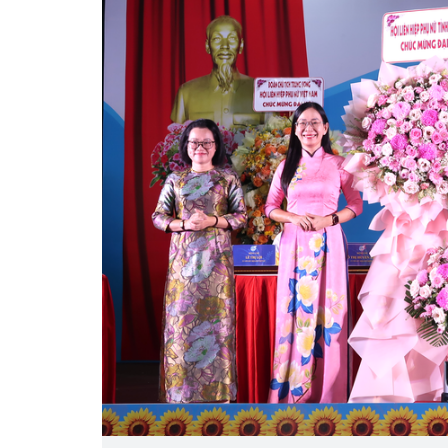
Hà Nội thu hút bác sĩ về 
 tan vỡ, 3
tế, tạo điều kiện để ngư
 vì lẽ công
tiếp cận các dịch vụ y tế k
cao