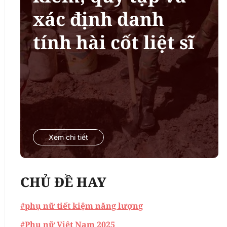
xác định danh
tính hài cốt liệt sĩ
Xem chi tiết
CHỦ ĐỀ HAY
#phụ nữ tiết kiệm năng lượng
#Phụ nữ Việt Nam 2025