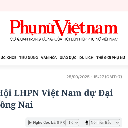
SỨC KHỎE
TIÊU DÙNG
VĂN HÓA
GIÁO DỤC
DU LỊCH
THẾ GIỚI PHỤ NỮ
25/09/2025 - 15:27 (GMT+7)
Hội LHPN Việt Nam dự Đại
Đồng Nai
6:58
Nghe đọc bài