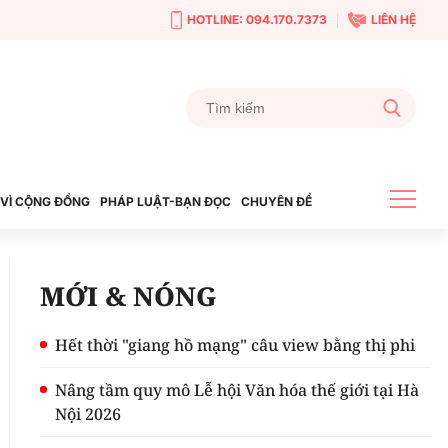
HOTLINE: 094.170.7373
LIÊN HỆ
VÌ CỘNG ĐỒNG
PHÁP LUẬT-BẠN ĐỌC
CHUYÊN ĐỀ
MỚI & NÓNG
Hết thời "giang hồ mạng" câu view bằng thị phi
Nâng tầm quy mô Lễ hội Văn hóa thế giới tại Hà
Nội 2026