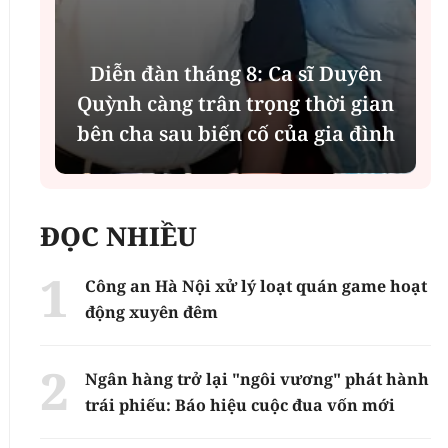
Phân tích tính 2 mặt của thương
n
vụ MBBank "rót" hơn 8.800 tỷ
h
đồng cho Phát Đạt
ĐỌC NHIỀU
Công an Hà Nội xử lý loạt quán game hoạt
động xuyên đêm
Ngân hàng trở lại "ngôi vương" phát hành
trái phiếu: Báo hiệu cuộc đua vốn mới