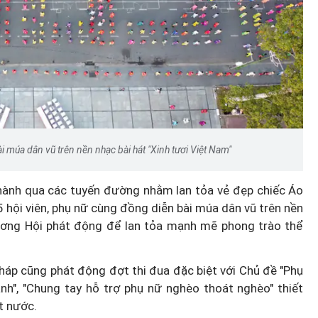
Podcast: Đi chợ, thanh toán,
trong
chuyển tiền - Phụ nữ làm chủ v
ửa đổi
điện tử
i múa dân vũ trên nền nhạc bài hát "Xinh tươi Việt Nam"
u hành qua các tuyến đường nhằm lan tỏa vẻ đẹp chiếc Áo
 hội viên, phụ nữ cùng đồng diễn bài múa dân vũ trên nền
 ương Hội phát động để lan tỏa mạnh mẽ phong trào thể
háp cũng phát động đợt thi đua đặc biệt với Chủ đề "Phụ
h", "Chung tay hỗ trợ phụ nữ nghèo thoát nghèo" thiết
t nước.