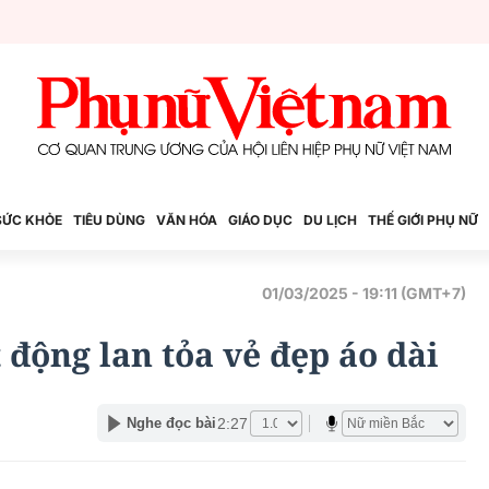
SỨC KHỎE
TIÊU DÙNG
VĂN HÓA
GIÁO DỤC
DU LỊCH
THẾ GIỚI PHỤ NỮ
01/03/2025 - 19:11 (GMT+7)
 động lan tỏa vẻ đẹp áo dài
2:27
Nghe đọc bài