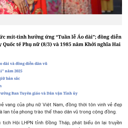
ức mít-tinh hưởng ứng “Tuần lễ Áo dài”; đồng diễn
Quốc tế Phụ nữ (8/3) và 1985 năm Khởi nghĩa Hai
áo dài và đồng diễn dân vũ
ài" năm 2025
giữ bản sắc
n
rưởng Ban Tuyên giáo và Dân vận Tỉnh ủy
vẻ vang của phụ nữ Việt Nam, đồng thời tôn vinh vẻ đẹp
và lan tỏa phong trào thể thao dân vũ trong cộng đồng.
ủ tịch Hội LHPN tỉnh Đồng Tháp, phát biểu ôn lại truyền