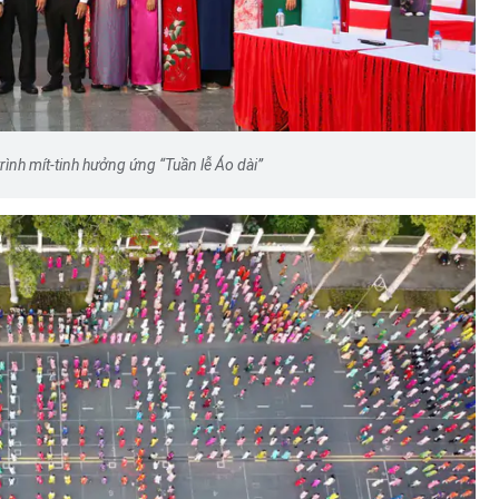
rình mít-tinh hưởng ứng “Tuần lễ Áo dài”