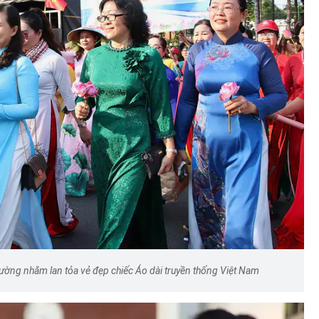
đường nhằm lan tỏa vẻ đẹp chiếc Áo dài truyền thống Việt Nam