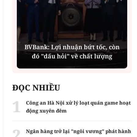
í
BVBank: Lợi nhuận bứt tốc, còn
đó "dấu hỏi" về chất lượng
ĐỌC NHIỀU
Công an Hà Nội xử lý loạt quán game hoạt
động xuyên đêm
Ngân hàng trở lại "ngôi vương" phát hành