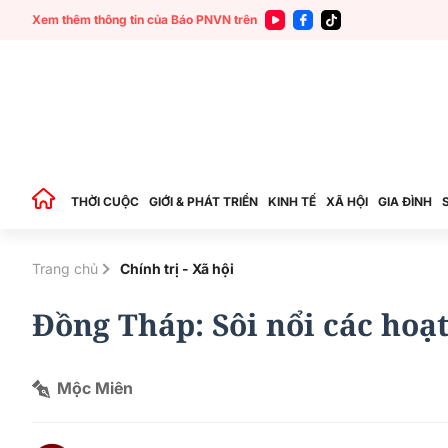
Xem thêm thông tin của Báo PNVN trên
THỜI CUỘC
GIỚI & PHÁT TRIỂN
KINH TẾ
XÃ HỘI
GIA ĐÌNH
Trang chủ
Chính trị - Xã hội
Đồng Tháp: Sôi nổi các hoạt
Mộc Miên