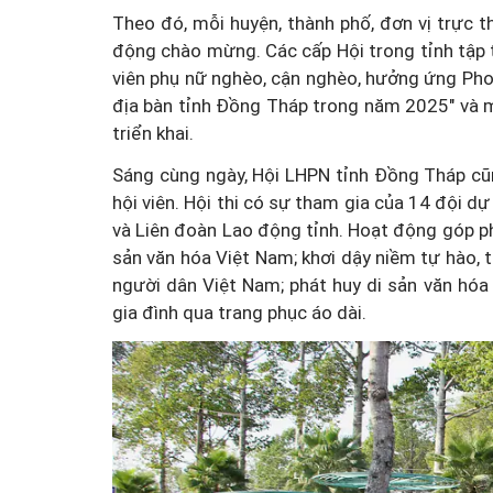
Theo đó, mỗi huyện, thành phố, đơn vị trực t
động chào mừng. Các cấp Hội trong tỉnh tập 
viên phụ nữ nghèo, cận nghèo, hưởng ứng Phon
địa bàn tỉnh Đồng Tháp trong năm 2025" và m
triển khai.
Sáng cùng ngày, Hội LHPN tỉnh Đồng Tháp cũng t
hội viên. Hội thi có sự tham gia của 14 đội dự
và Liên đoàn Lao động tỉnh. Hoạt động góp phần
sản văn hóa Việt Nam; khơi dậy niềm tự hào, 
người dân Việt Nam; phát huy di sản văn hóa
gia đình qua trang phục áo dài.