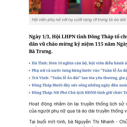
Hội viên phụ nữ với nụ cười rạng rỡ trong tà áo dài
Ngày 1/3, Hội LHPN tỉnh Đồng Tháp tổ ch
dân vũ chào mừng kỷ niệm 115 năm Ngày 
Bà Trưng.
Hà Tĩnh: Hơn 14 nghìn cán bộ, hội viên diễu hành 
Phụ nữ cả nước tưng bừng bước vào "Tuần lễ Áo d
Trà Vinh: "Tuần lễ Áo dài" lan tỏa yêu thương, gìn 
Đồng Tháp Mười đầy sức sống những ngày đầu xuâ
Đồng Tháp: Nữ Phó Chủ tịch HĐND tỉnh giữ chức T
Hoạt động nhằm ôn lại truyền thống lịch sử 
của người phụ nữ qua tà áo dài truyền thống 
Tại buổi mít-tinh, bà Nguyễn Thị Nhanh - Ch