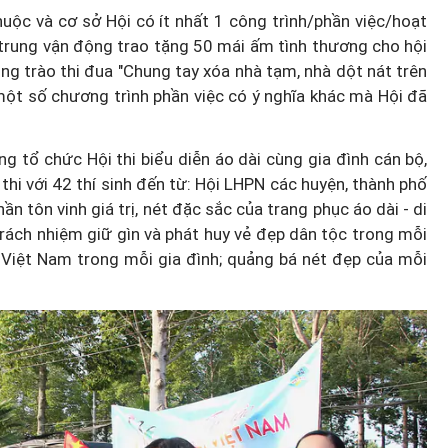
huộc và cơ sở Hội có ít nhất 1 công trình/phần việc/hoạt
trung vận động trao tặng 50 mái ấm tình thương cho hội
g trào thi đua "Chung tay xóa nhà tạm, nhà dột nát trên
ột số chương trình phần việc có ý nghĩa khác mà Hội đã
ổ chức Hội thi biểu diễn áo dài cùng gia đình cán bộ,
 thi với 42 thí sinh đến từ: Hội LHPN các huyện, thành phố
 tôn vinh giá trị, nét đặc sắc của trang phục áo dài - di
trách nhiệm giữ gìn và phát huy vẻ đẹp dân tộc trong mỗi
 Việt Nam trong mỗi gia đình; quảng bá nét đẹp của mỗi