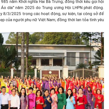
985 năm Khởi nghĩa Hai Bà Trưng; đồng thời kêu gọi hội
lễ Áo dài" năm 2025 do Trung ương Hội LHPN phát động.
ày 8/3/2025 trong các hoạt động, sự kiện, tại công sở để
đẹp của người phụ nữ Việt Nam; đồng thời lan tỏa tình yêu