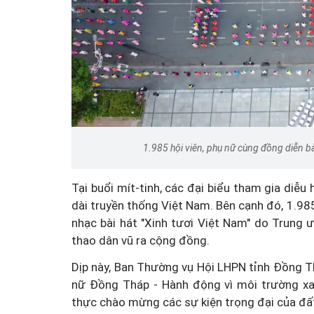
Đổi mới tư duy quản lý 
Luật An toàn thực phẩm s
1.985 hội viên, phụ nữ cùng đồng diễn bà
Tại buổi mít-tinh, các đại biểu tham gia diễ
dài truyền thống Việt Nam. Bên cạnh đó, 1.985
nhạc bài hát "Xinh tươi Việt Nam" do Trung
thao dân vũ ra cộng đồng.
Dịp này, Ban Thường vụ Hội LHPN tỉnh Đồng T
nữ Đồng Tháp - Hành động vì môi trường xan
thực chào mừng các sự kiện trọng đại của đấ