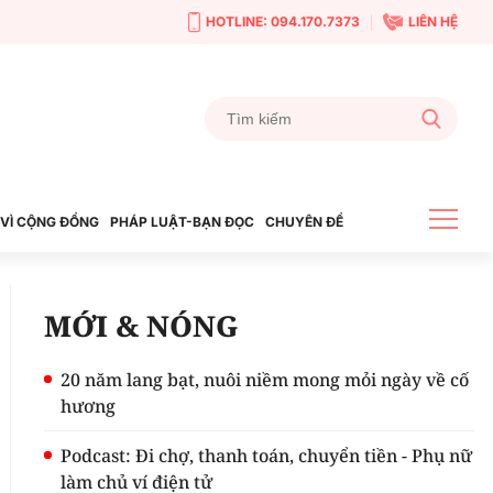
HOTLINE: 094.170.7373
LIÊN HỆ
VÌ CỘNG ĐỒNG
PHÁP LUẬT-BẠN ĐỌC
CHUYÊN ĐỀ
MỚI & NÓNG
20 năm lang bạt, nuôi niềm mong mỏi ngày về cố
hương
Podcast: Đi chợ, thanh toán, chuyển tiền - Phụ nữ
làm chủ ví điện tử