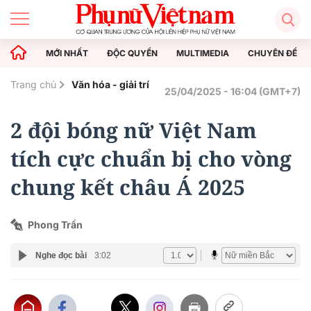
MỚI NHẤT
ĐỘC QUYỀN
MULTIMEDIA
CHUYÊN ĐỀ
Trang chủ
Văn hóa - giải trí
25/04/2025 - 16:04 (GMT+7)
2 đội bóng nữ Việt Nam
tích cực chuẩn bị cho vòng
chung kết châu Á 2025
Phong Trần
Nghe đọc bài
3:02