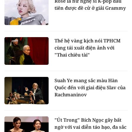
Rosé là nữ nghệ sĩ K-pop đầu
tiên được đề cử ở giải Grammy
Thế hệ vàng kịch nói TPHCM
cùng tái xuất điện ảnh với
"Thai chiêu tài"
Suah Ye mang sắc màu Hàn
Quốc đến với giai điệu Slav của
Rachmaninov
"Út Trong" Bích Ngọc gây bất
ngờ với vai diễn táo bạo, đa sắc