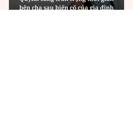
bên cha sau biến cố của gia đình
ĐỌC NHIỀU
Công an Hà Nội xử lý loạt quán game hoạt
động xuyên đêm
Ngân hàng trở lại "ngôi vương" phát hành
trái phiếu: Báo hiệu cuộc đua vốn mới
Về Lấp Vò khám phá điểm sáng mới của du
lịch cộng đồng
Từ 4/8, chính thức lọc ảo xét tuyển đại học