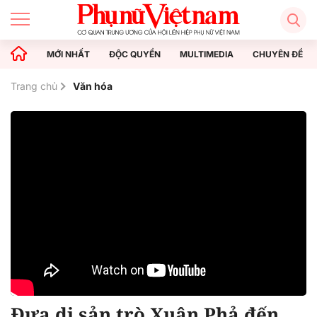
MỚI NHẤT
ĐỘC QUYỀN
MULTIMEDIA
CHUYÊN ĐỀ
Trang chủ
Văn hóa
Đưa di sản trò Xuân Phả đến