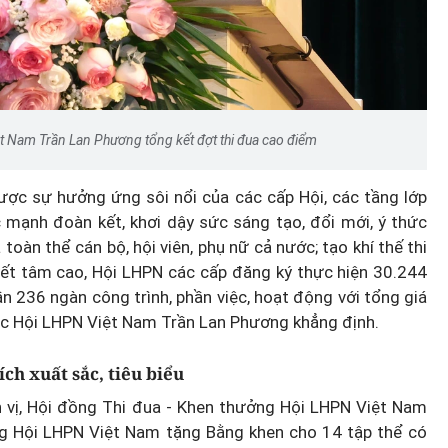
t Nam Trần Lan Phương tổng kết đợt thi đua cao điểm
ược sự hưởng ứng sôi nổi của các cấp Hội, các tầng lớp
 mạnh đoàn kết, khơi dậy sức sáng tạo, đổi mới, ý thức
toàn thể cán bộ, hội viên, phụ nữ cả nước; tạo khí thế thi
uyết tâm cao, Hội LHPN các cấp đăng ký thực hiện 30.244
ần 236 ngàn công trình, phần việc, hoạt động với tổng giá
rực Hội LHPN Việt Nam Trần Lan Phương khẳng định.
ch xuất sắc, tiêu biểu
n vị, Hội đồng Thi đua - Khen thưởng Hội LHPN Việt Nam
g Hội LHPN Việt Nam tặng Bằng khen cho 14 tập thể có