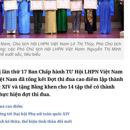
Nam, Chủ tịch Hội LHPN Việt Nam Lê Thị Thủy, Phó Chủ tịch
ng; các Phó Chủ tịch Hội LHPN Việt Nam: Nguyễn Thị Minh
 xuất sắc, tiêu biểu
hị lần thứ 17 Ban Chấp hành TƯ Hội LHPN Việt Nam
ệt Nam đã tổng kết Đợt thi đua cao điểm lập thành
 XIV và tặng Bằng khen cho 14 tập thể có thành
thực hiện đợt thi đua.
đua cao điểm
ng tới Đại hội Phụ nữ toàn quốc XIV
h kế thừa, thể hiện tinh thần đổi mới