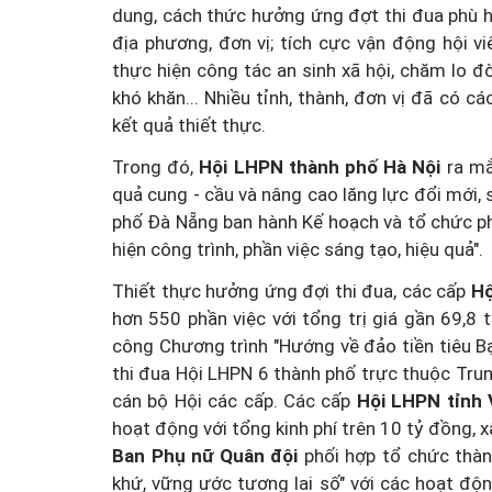
dung, cách thức hưởng ứng đợt thi đua phù hợp
địa phương, đơn vị; tích cực vận động hội vi
thực hiện công tác an sinh xã hội, chăm lo 
Một cuộc hôn nhân tan v
khó khăn... Nhiều tỉnh, thành, đơn vị đã có c
mảnh đất và bản án vì lẽ
kết quả thiết thực.
bằng
Trong đó,
Hội LHPN thành phố Hà Nội
ra mắ
quả cung - cầu và nâng cao lăng lực đổi mới,
phố Đà Nẵng ban hành Kế hoạch và tổ chức p
hiện công trình, phần việc sáng tạo, hiệu quả".
Thiết thực hưởng ứng đợi thi đua, các cấp
Hộ
hơn 550 phần việc với tổng trị giá gần 69,8 
công Chương trình "Hướng về đảo tiền tiêu B
thi đua Hội LHPN 6 thành phố trực thuộc Trun
cán bộ Hội các cấp. Các cấp
Hội LHPN tỉnh 
hoạt động với tổng kinh phí trên 10 tỷ đồng,
Ban Phụ nữ Quân đội
phối hợp tổ chức thàn
khứ, vững ước tương lai số" với các hoạt độ