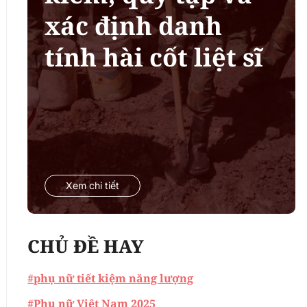
xác định danh
tính hài cốt liệt sĩ
Xem chi tiết
CHỦ ĐỀ HAY
#phụ nữ tiết kiệm năng lượng
#Phụ nữ Việt Nam 2025