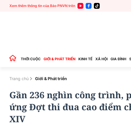
Xem thêm thông tin của Báo PNVN trên
THỜI CUỘC
GIỚI & PHÁT TRIỂN
KINH TẾ
XÃ HỘI
GIA ĐÌNH
Trang chủ
Giới & Phát triển
Gần 236 nghìn công trình, 
ứng Đợt thi đua cao điểm 
XIV