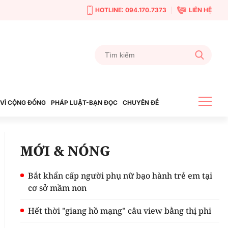
HOTLINE: 094.170.7373
LIÊN HỆ
VÌ CỘNG ĐỒNG
PHÁP LUẬT-BẠN ĐỌC
CHUYÊN ĐỀ
MỚI & NÓNG
Bắt khẩn cấp người phụ nữ bạo hành trẻ em tại
cơ sở mầm non
Hết thời "giang hồ mạng" câu view bằng thị phi