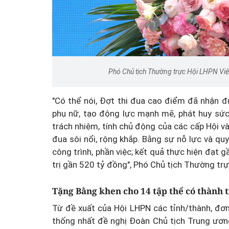
Phó Chủ tịch Thường trực Hội LHPN Việ
"Có thể nói, Đợt thi đua cao điểm đã nhận đ
phụ nữ, tạo động lực mạnh mẽ, phát huy sức
trách nhiệm, tính chủ động của các cấp Hội và 
đua sôi nổi, rộng khắp. Bằng sự nỗ lực và q
công trình, phần việc; kết quả thực hiện đạt g
trị gần 520 tỷ đồng", Phó Chủ tịch Thường t
Tặng Bằng khen cho 14 tập thể có thành tí
Từ đề xuất của Hội LHPN các tỉnh/thành, đơ
thống nhất đề nghị Đoàn Chủ tịch Trung ươn