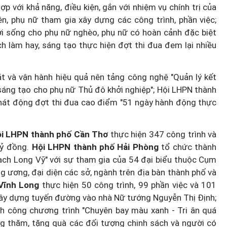
 với khả năng, điều kiện, gắn với nhiệm vụ chính trị của
ên, phụ nữ tham gia xây dựng các công trình, phần việc;
Hà Nội thu hút bác sĩ về trạm y
đời sống cho phụ nữ nghèo, phụ nữ có hoàn cảnh đặc biệt
ỡ, 3
tế, tạo điều kiện để người dân
ách làm hay, sáng tạo thực hiện đợt thi đua đem lại nhiều
 công
tiếp cận các dịch vụ y tế kỹ thuậ
cao
t và vận hành hiệu quả nên tảng công nghệ "Quản lý kết
 sáng tạo cho phụ nữ Thủ đô khởi nghiệp"; Hội LHPN thành
hát động đợt thi đua cao điểm "51 ngày hành động thực
i LHPN thành phố Cần Thơ
thực hiện 347 công trình và
tỷ đồng.
Hội LHPN thành phố Hải Phòng
tổ chức thành
ạch Long Vỹ" với sự tham gia của 54 đại biểu thuộc Cụm
g ương, đại diện các sở, ngành trên địa bàn thành phố và
Vĩnh Long
thực hiện 50 công trình, 99 phần việc và 101
 xây dựng tuyến đường vào nhà Nữ tướng Nguyễn Thị Định;
h công chương trình "Chuyên bay màu xanh - Tri ân quá
ng thăm, tặng quà các đối tượng chinh sách và người có