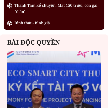
Thanh Tâm kể chuyện: Mất 150 triệu, con gái
"ở ẩn"
Bình thật - Bình giả
BÀI ĐỘC QUYỀN