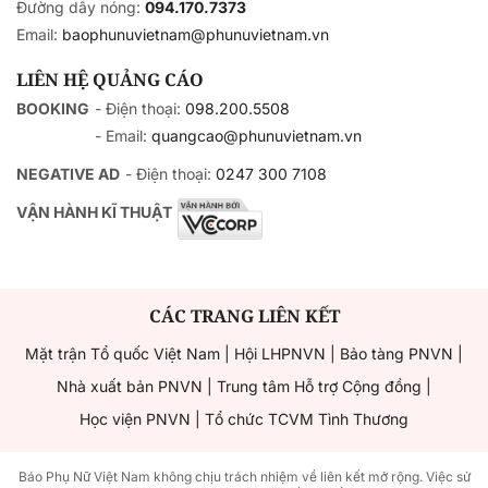
Đường dây nóng:
094.170.7373
Email:
baophunuvietnam@phunuvietnam.vn
LIÊN HỆ QUẢNG CÁO
BOOKING
- Điện thoại:
098.200.5508
- Email:
quangcao@phunuvietnam.vn
NEGATIVE AD
- Điện thoại:
0247 300 7108
VẬN HÀNH KĨ THUẬT
CÁC TRANG LIÊN KẾT
Mặt trận Tổ quốc Việt Nam
|
Hội LHPNVN
|
Bảo tàng PNVN
|
Nhà xuất bản PNVN
|
Trung tâm Hỗ trợ Cộng đồng
|
Học viện PNVN
|
Tổ chức TCVM Tình Thương
Báo Phụ Nữ Việt Nam không chịu trách nhiệm về liên kết mở rộng. Việc sử