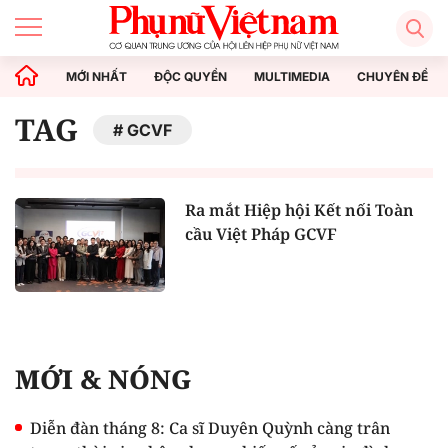
MỚI NHẤT
ĐỘC QUYỀN
MULTIMEDIA
CHUYÊN ĐỀ
TAG
GCVF
Ra mắt Hiệp hội Kết nối Toàn
cầu Việt Pháp GCVF
MỚI & NÓNG
Diễn đàn tháng 8: Ca sĩ Duyên Quỳnh càng trân