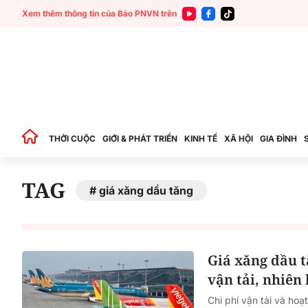
Xem thêm thông tin của Báo PNVN trên
THỜI CUỘC
GIỚI & PHÁT TRIỂN
KINH TẾ
XÃ HỘI
GIA ĐÌNH
TAG
giá xăng dầu tăng
Giá xăng dầu t
vận tải, nhiên 
Chi phí vận tải và ho