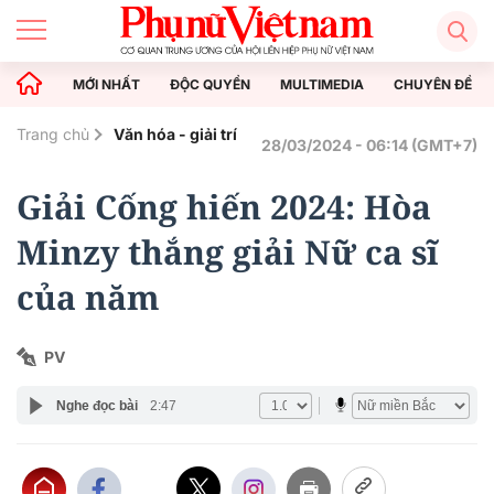
MỚI NHẤT
ĐỘC QUYỀN
MULTIMEDIA
CHUYÊN ĐỀ
Trang chủ
Văn hóa - giải trí
28/03/2024 - 06:14 (GMT+7)
Giải Cống hiến 2024: Hòa
Minzy thắng giải Nữ ca sĩ
của năm
PV
Nghe đọc bài
2:47