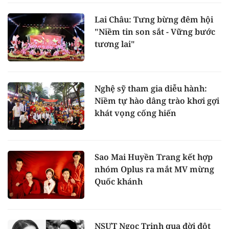
Lai Châu: Tưng bừng đêm hội
"Niềm tin son sắt - Vững bước
tương lai"
Nghệ sỹ tham gia diễu hành:
Niềm tự hào dâng trào khơi gợi
khát vọng cống hiến
Sao Mai Huyền Trang kết hợp
nhóm Oplus ra mắt MV mừng
Quốc khánh
NSƯT Ngọc Trinh qua đời đột