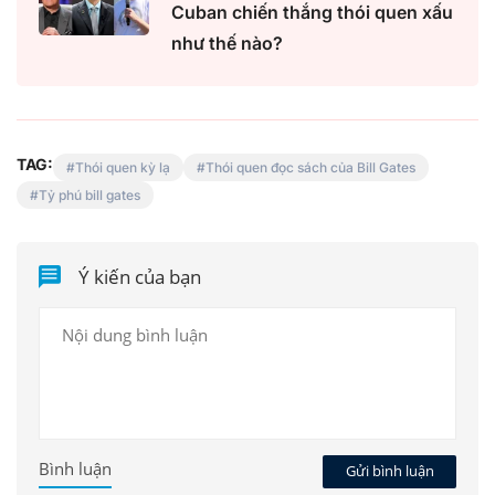
Cuban chiến thắng thói quen xấu
như thế nào?
TAG:
Thói quen kỳ lạ
Thói quen đọc sách của Bill Gates
Tỷ phú bill gates
Ý kiến của bạn
Bình luận
Gửi bình luận