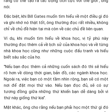
rằng có thể tạo ra tác động tích cực với thế giới", ông
nói.
Đặc biệt, khi Bill Gates muốn tìm hiểu về một điều gì đó
và ghi nhớ nó thật tốt, ông thường đọc rất nhiều, không
chỉ về chủ đề hiện tại mà còn về các chủ đề liên quan.
Ví dụ, khi muốn tìm hiểu về khoa học, vị tỷ phú này
thường đọc thêm cả
về lịch sử của khoa học và về từng
nhà khoa học cũng như những cuộc đấu tranh và hiểu
biết sâu sắc của họ.
"Nếu bạn đọc thêm cả những cuốn sách đó thì sẽ hiểu
rõ hơn về dòng thời gian, bản đồ, các ngành khoa học.
Ngoài ra, việc bạn có một tầm nhìn rộng, bạn sẽ có một
nơi để đặt mọi thứ vào.
Nếu bạn đọc đủ, sẽ có sự
tương đồng giữa những thứ khiến bạn dễ dàng bởi vì
thứ này giống thứ kia".
Mặt khác, ông cho rằng nếu bạn phải học một thứ gì đó