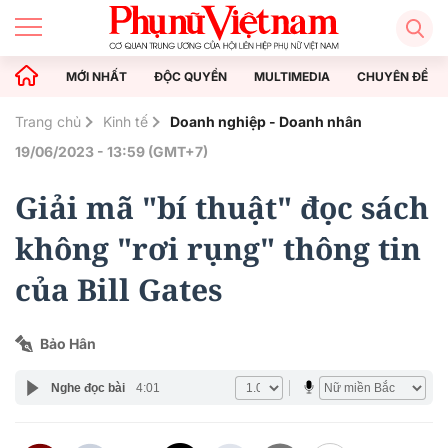
MỚI NHẤT
ĐỘC QUYỀN
MULTIMEDIA
CHUYÊN ĐỀ
Trang chủ
Kinh tế
Doanh nghiệp - Doanh nhân
19/06/2023 - 13:59 (GMT+7)
Giải mã "bí thuật" đọc sách
không "rơi rụng" thông tin
của Bill Gates
Bảo Hân
Nghe đọc bài
4:01