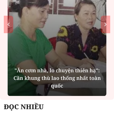
MSB: Lợi nhuận quý II đến từ trụ
cột nào?
ĐỌC NHIỀU