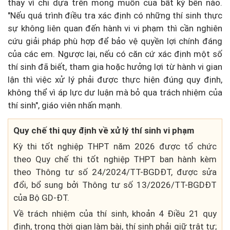
thay vì chỉ dựa trên mong muốn của bất kỳ bên nào.
"Nếu quá trình điều tra xác định có những thí sinh thực
sự không liên quan đến hành vi vi phạm thì cần nghiên
cứu giải pháp phù hợp để bảo vệ quyền lợi chính đáng
của các em. Ngược lại, nếu có căn cứ xác định một số
thí sinh đã biết, tham gia hoặc hưởng lợi từ hành vi gian
lận thì việc xử lý phải được thực hiện đúng quy định,
không thể vì áp lực dư luận mà bỏ qua trách nhiệm của
thí sinh", giáo viên nhấn mạnh.
Quy chế thi quy định về xử lý thí sinh vi phạm
Kỳ thi tốt nghiệp THPT năm 2026 được tổ chức
theo Quy chế thi tốt nghiệp THPT ban hành kèm
theo Thông tư số 24/2024/TT-BGDĐT, được sửa
đổi, bổ sung bởi Thông tư số 13/2026/TT-BGDĐT
của Bộ GD-ĐT.
Về trách nhiệm của thí sinh, khoản 4 Điều 21 quy
định, trong thời gian làm bài, thí sinh phải giữ trật tự;