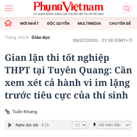
MỚI NHẤT
ĐỘC QUYỀN
MULTIMEDIA
CHUYÊN ĐỀ
Trang chủ
Giáo dục
09/07/2026 - 21:38 (GMT+7)
Gian lận thi tốt nghiệp
THPT tại Tuyên Quang: Cần
xem xét cả hành vi im lặng
trước tiêu cực của thí sinh
Tuấn Khang
Nghe đọc bài
6:15