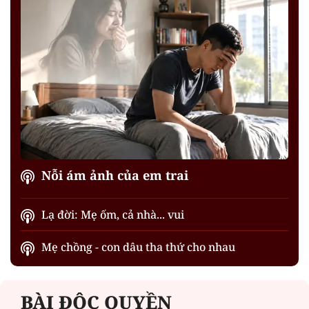
Nỗi ám ảnh của em trai
Lạ đời: Mẹ ốm, cả nhà... vui
Mẹ chồng - con dâu tha thứ cho nhau
BÀI ĐỘC QUYỀN