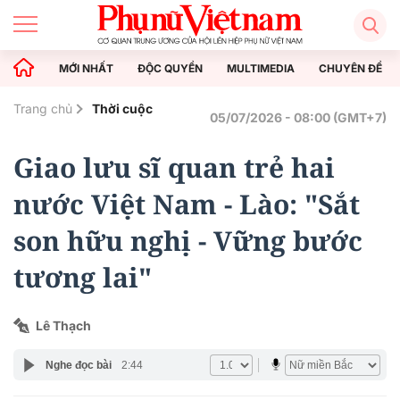
MỚI NHẤT
ĐỘC QUYỀN
MULTIMEDIA
CHUYÊN ĐỀ
Trang chủ
Thời cuộc
05/07/2026 - 08:00 (GMT+7)
Giao lưu sĩ quan trẻ hai
nước Việt Nam - Lào: "Sắt
son hữu nghị - Vững bước
tương lai"
Lê Thạch
Nghe đọc bài
2:44