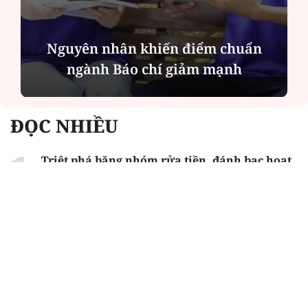
Nguyên nhân khiến điểm chuẩn
ngành Báo chí giảm mạnh
ĐỌC NHIỀU
Triệt phá băng nhóm rửa tiền, đánh bạc hoạt
động tại Phú Quốc
Hà Nội chính thức thông qua mức học phí
năm học 2026-2027 cho 35 trường công lập
chất lượng cao
Học viện Hậu cần công bố điểm chuẩn, cao