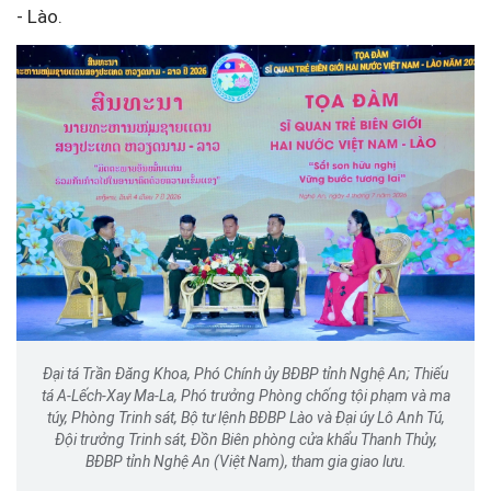
- Lào.
Đại tá Trần Đăng Khoa, Phó Chính ủy BĐBP tỉnh Nghệ An; Thiếu
tá A-Lếch-Xay Ma-La, Phó trưởng Phòng chống tội phạm và ma
túy, Phòng Trinh sát, Bộ tư lệnh BĐBP Lào và Đại úy Lô Anh Tú,
Đội trưởng Trinh sát, Đồn Biên phòng cửa khẩu Thanh Thủy,
BĐBP tỉnh Nghệ An (Việt Nam), tham gia giao lưu.