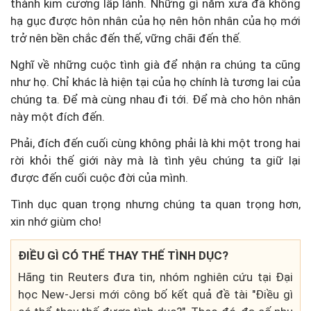
thành kim cương lấp lánh. Những gì năm xưa đã không
hạ gục được hôn nhân của họ nên hôn nhân của họ mới
trở nên bền chắc đến thế, vững chãi đến thế.
Nghĩ về những cuộc tình già để nhận ra chúng ta cũng
như họ. Chỉ khác là hiện tại của họ chính là tương lai của
chúng ta. Để mà cùng nhau đi tới. Để mà cho hôn nhân
này một đích đến.
Phải, đích đến cuối cùng không phải là khi một trong hai
rời khỏi thế giới này mà là tình yêu chúng ta giữ lại
được đến cuối cuộc đời của mình.
Tình dục quan trọng nhưng chúng ta quan trọng hơn,
xin nhớ giùm cho!
ĐIỀU GÌ CÓ THỂ THAY THẾ TÌNH DỤC?
Hãng tin Reuters đưa tin, nhóm nghiên cứu tại Đại
học New-Jersi mới công bố kết quả đề tài "Điều gì