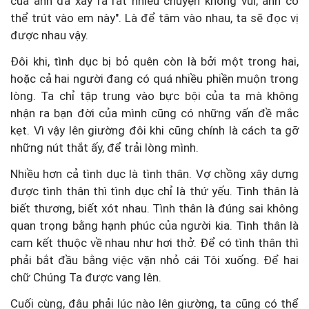
của anh đã xảy ra rất nhiều chuyện không vui, anh có
thể trút vào em này". Là để tâm vào nhau, ta sẽ đọc vị
được nhau vậy.
Đôi khi, tình dục bị bỏ quên còn là bởi một trong hai,
hoặc cả hai người đang có quá nhiều phiền muộn trong
lòng. Ta chỉ tập trung vào bực bội của ta mà không
nhận ra bạn đời của mình cũng có những vấn đề mắc
kẹt. Vì vậy lên giường đôi khi cũng chính là cách ta gỡ
những nút thắt ấy, để trải lòng mình.
Nhiều hơn cả tình dục là tình thân. Vợ chồng xây dựng
được tình thân thì tình dục chỉ là thứ yếu. Tình thân là
biết thương, biết xót nhau. Tình thân là đúng sai không
quan trọng bằng hạnh phúc của người kia. Tình thân là
cam kết thuộc về nhau như hơi thở. Để có tình thân thì
phải bắt đầu bằng việc vặn nhỏ cái Tôi xuống. Để hai
chữ Chúng Ta được vang lên.
Cuối cùng, đâu phải lúc nào lên giường, ta cũng có thể