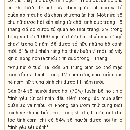
có thể thay thế được tình dục?". Theo đó, đa số phụ
nữ khi được đề nghị lựa chọn giữa tình dục và tủ
quần áo mới, họ đã chọn phương án hai. Một nửa số
phụ nữ được hỏi sẵn sàng từ chối tình dục trong 15
tháng để có được tủ quần áo thời trang. 2% trong
tổng số hơn 1.000 người được hỏi chấp nhận "ngủ
chay" trong 3 năm để được sở hữu những bộ cánh
mới. 61% thú nhận rằng họ thấy buồn vì một bộ váy
xịn bị hỏng hơn là thiếu tình dục trong 1 tháng.
*Phụ nữ ở tuổi 18 đến 54 trung bình có thể mặc
món đồ ưa thích trong 12 năm rưỡi, còn mối quan
hệ nam-nữ trung bình chỉ được 11 năm rưỡi.
Gần 3/4 số người được hỏi (70%) tuyên bố họ tin ở
"tình yêu từ cái nhìn đầu tiên" trong lúc mua sắm
quần áo và nhiều khi không cần ướm thử cũng biết
mình sẽ không hối tiếc. Trong khi đó, trước một đối
tác tình cảm, chỉ có 54% số người được hỏi tin ở
"tình yêu sét đánh".