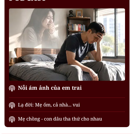
Nỗi ám ảnh của em trai
Lạ đời: Mẹ ốm, cả nhà... vui
Mẹ chồng - con dâu tha thứ cho nhau