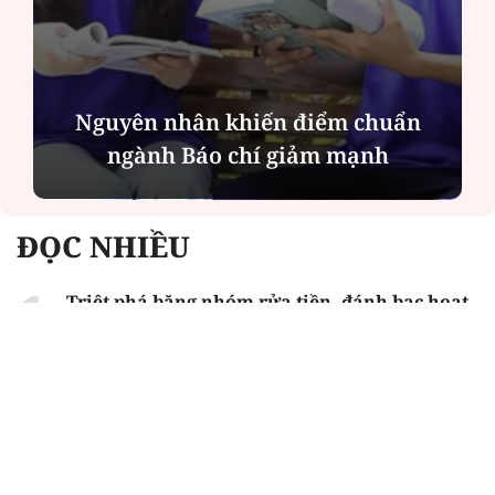
Nguyên nhân khiến điểm chuẩn
ngành Báo chí giảm mạnh
ĐỌC NHIỀU
Triệt phá băng nhóm rửa tiền, đánh bạc hoạt
động tại Phú Quốc
Hà Nội chính thức thông qua mức học phí
năm học 2026-2027 cho 35 trường công lập
chất lượng cao