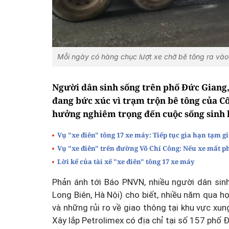
Mỗi ngày có hàng chục lượt xe chở bê tông ra vào
Người dân sinh sống trên phố Đức Giang
đang bức xúc vì trạm trộn bê tông của C
hưởng nghiêm trọng đến cuộc sống sinh h
Vụ "xe điên" tông 17 xe máy: Tiếp tục gia hạn tạm giữ
Vụ "xe điên" trên đường Võ Chí Công: Nếu xe mất ph
Lời kể của tài xế "xe điên" tông 17 xe máy
Phản ánh tới Báo PNVN, nhiều người dân si
Long Biên, Hà Nội) cho biết, nhiều năm qua họ 
và những rủi ro về giao thông tại khu vực x
Xây lắp Petrolimex có địa chỉ tại số 157 phố 