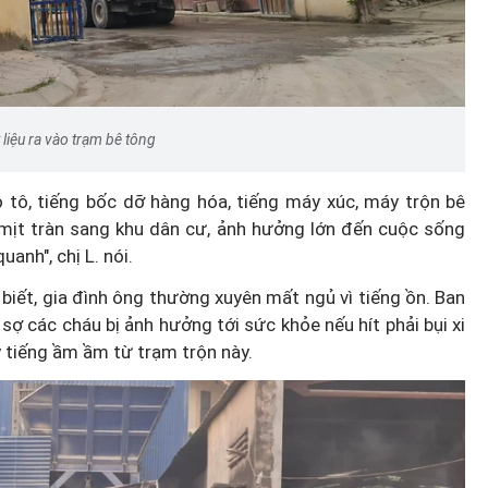
 liệu ra vào trạm bê tông
ô tô, tiếng bốc dỡ hàng hóa, tiếng máy xúc, máy trộn bê
 mịt tràn sang khu dân cư, ảnh hưởng lớn đến cuộc sống
anh", chị L. nói.
biết, gia đình ông thường xuyên mất ngủ vì tiếng ồn. Ban
sợ các cháu bị ảnh hưởng tới sức khỏe nếu hít phải bụi xi
 tiếng ầm ầm từ trạm trộn này.