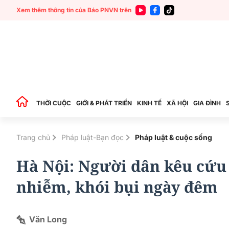
Xem thêm thông tin của Báo PNVN trên
THỜI CUỘC
GIỚI & PHÁT TRIỂN
KINH TẾ
XÃ HỘI
GIA ĐÌNH
Trang chủ
Pháp luật-Bạn đọc
Pháp luật & cuộc sống
Hà Nội: Người dân kêu cứu 
nhiễm, khói bụi ngày đêm
Văn Long