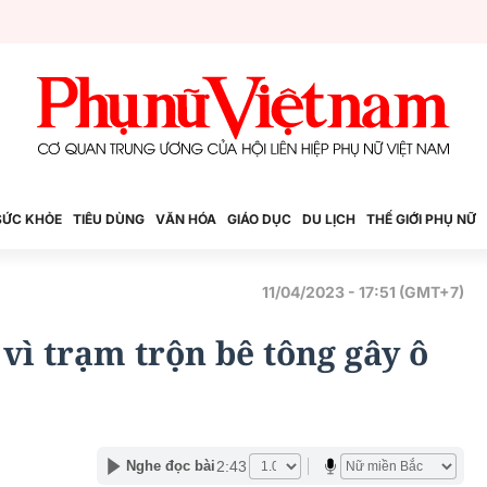
SỨC KHỎE
TIÊU DÙNG
VĂN HÓA
GIÁO DỤC
DU LỊCH
THẾ GIỚI PHỤ NỮ
11/04/2023 - 17:51 (GMT+7)
vì trạm trộn bê tông gây ô
2:43
Nghe đọc bài