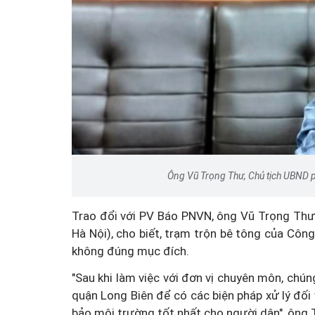
Ông Vũ Trọng Thư, Chủ tịch UBND 
Trao đổi với PV Báo PNVN, ông Vũ Trọng Thư
Hà Nội), cho biết, trạm trộn bê tông của Cô
không đúng mục đích.
"Sau khi làm việc với đơn vị chuyên môn, chú
quận Long Biên để có các biện pháp xử lý đố
bảo môi trường tốt nhất cho người dân", ông 