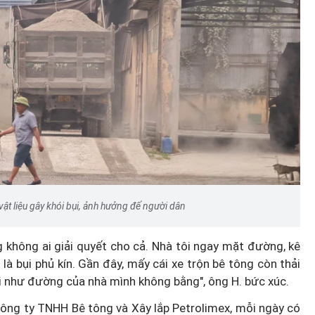
Những người Kể sử: Huyền thoạ
 game
"đòn gánh đánh tây" một thời
h cấm
hoa lửa
vật liệu gây khói bụi, ảnh hưởng đế người dân
ng không ai giải quyết cho cả. Nhà tôi ngay mặt đường, kê
à bụi phủ kín. Gần đây, mấy cái xe trộn bê tông còn thải
i như đường của nhà mình không bằng", ông H. bức xúc.
 Công ty TNHH Bê tông và Xây lắp Petrolimex, mỗi ngày có