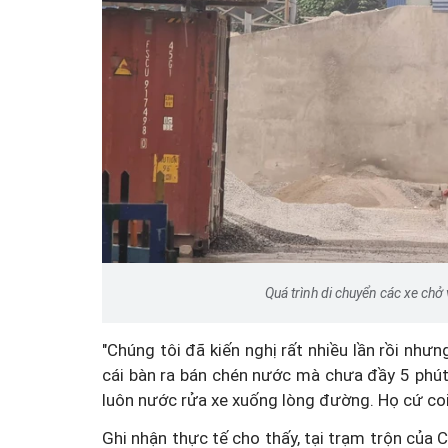
Thâm nhập những quán
xuyên đêm bất chấp lện
Quá trình di chuyển các xe chở 
"Chúng tôi đã kiến nghị rất nhiều lần rồi như
cái bàn ra bán chén nước mà chưa đầy 5 phút l
luôn nước rửa xe xuống lòng đường. Họ cứ co
Ghi nhận thực tế cho thấy, tại trạm trộn của