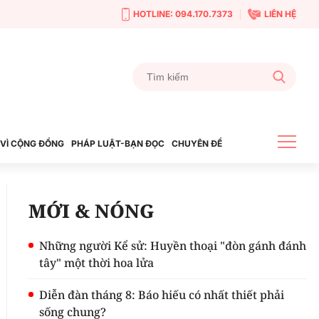
HOTLINE: 094.170.7373
LIÊN HỆ
VÌ CỘNG ĐỒNG
PHÁP LUẬT-BẠN ĐỌC
CHUYÊN ĐỀ
MỚI & NÓNG
Những người Kể sử: Huyền thoại "đòn gánh đánh
tây" một thời hoa lửa
Diễn đàn tháng 8: Báo hiếu có nhất thiết phải
sống chung?