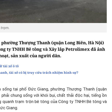
 trạm.
, phường Thượng Thanh (quận Long Biên, Hà Nội)
ông ty TNHH Bê tông và Xây lắp Petrolimex đã ảnh
oạt, sản xuất của người dân.
 tài xế ô tô
anh, tài xế có bị truy cứu trách nhiệm hình sự?
nh sống tại phố Đức Giang, phường Thượng Thanh (quận
phải chung sống với khói bụi, chất thải độc hại, tiếng ồn
ung quanh trạm trộn bê tông của Công ty TNHH Bê tông và
Đức Giang.