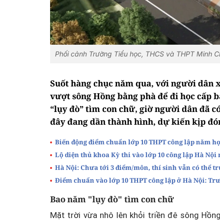
Phối cảnh Trường Tiểu học, THCS và THPT Minh Ch
Suốt hàng chục năm qua, với người dân x
vượt sông Hồng bằng phà để đi học cấp b
“lụy đò” tìm con chữ, giờ người dân đã 
đây đang dần thành hình, dự kiến kịp đó
Biến động điểm chuẩn lớp 10 THPT công lập năm họ
Lộ diện thủ khoa Kỳ thi vào lớp 10 công lập Hà Nội
Hà Nội: Chưa tới 3 điểm/môn, thí sinh vẫn có thể 
Điểm chuẩn vào lớp 10 THPT công lập ở Hà Nội: Trư
Bao năm "lụy đò" tìm con chữ
Mặt trời vừa nhô lên khỏi triền đê sông Hồng