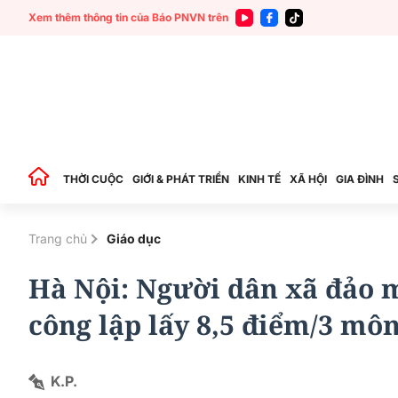
Xem thêm thông tin của Báo PNVN trên
THỜI CUỘC
GIỚI & PHÁT TRIỂN
KINH TẾ
XÃ HỘI
GIA ĐÌNH
Trang chủ
Giáo dục
Hà Nội: Người dân xã đảo 
công lập lấy 8,5 điểm/3 mô
K.P.