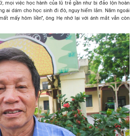
, mọi việc học hành của lũ trẻ gần như bị đảo lộn hoàn
ông ai dám cho học sinh đi đò, nguy hiểm lắm. Năm ngoái
 mất mấy hôm liền", ông Hẹ nhớ lại với ánh mắt vẫn còn