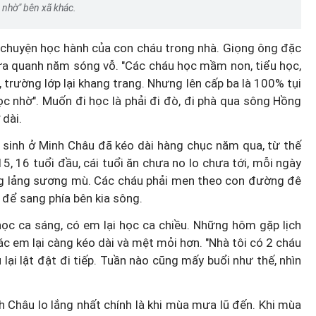
 nhờ" bên xã khác.
 chuyện học hành của con cháu trong nhà. Giọng ông đặc
iữa quanh năm sóng vỗ. "Các cháu học mầm non, tiểu học,
ện, trường lớp lại khang trang. Nhưng lên cấp ba là 100% tụi
ọc nhờ". Muốn đi học là phải đi đò, đi phà qua sông Hồng
 dài.
 sinh ở Minh Châu đã kéo dài hàng chục năm qua, từ thế
, 16 tuổi đầu, cái tuổi ăn chưa no lo chưa tới, mỗi ngày
ảng lảng sương mù. Các cháu phải men theo con đường đê
 để sang phía bên kia sông.
học ca sáng, có em lại học ca chiều. Những hôm gặp lịch
c em lại càng kéo dài và mệt mỏi hơn. "Nhà tôi có 2 cháu
u lại lật đật đi tiếp. Tuần nào cũng mấy buổi như thế, nhìn
h Châu lo lắng nhất chính là khi mùa mưa lũ đến. Khi mùa