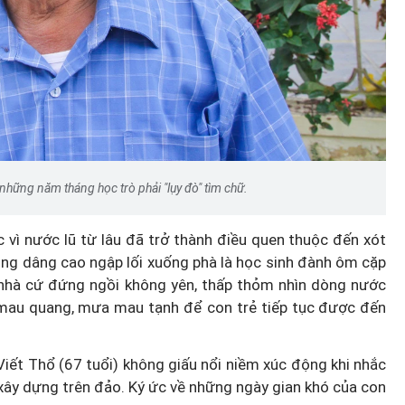
hững năm tháng học trò phải "lụy đò" tìm chữ.
c vì nước lũ từ lâu đã trở thành điều quen thuộc đến xót
ông dâng cao ngập lối xuống phà là học sinh đành ôm cặp
 nhà cứ đứng ngồi không yên, thấp thỏm nhìn dòng nước
i mau quang, mưa mau tạnh để con trẻ tiếp tục được đến
ết Thổ (67 tuổi) không giấu nổi niềm xúc động khi nhắc
ây dựng trên đảo. Ký ức về những ngày gian khó của con