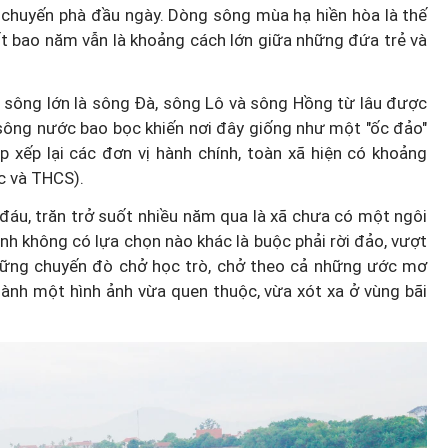
huyến phà đầu ngày. Dòng sông mùa hạ hiền hòa là thế
ốt bao năm vẫn là khoảng cách lớn giữa những đứa trẻ và
 sông lớn là sông Đà, sông Lô và sông Hồng từ lâu được
 sông nước bao bọc khiến nơi đây giống như một "ốc đảo"
p xếp lại các đơn vị hành chính, toàn xã hiện có khoảng
c và THCS).
đáu, trăn trở suốt nhiều năm qua là xã chưa có một ngôi
nh không có lựa chọn nào khác là buộc phải rời đảo, vượt
Những chuyến đò chở học trò, chở theo cả những ước mơ
hành một hình ảnh vừa quen thuộc, vừa xót xa ở vùng bãi