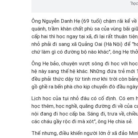
"học
Ông Nguyễn Danh Hẹ (69 tuổi) chậm rãi kể về
quánh, trầm khàn chất phù sa của vùng bãi g
cấp hai thì học ngay tại xã, đi lại rất thuận ti
nhỏ phải đi sang xã Quảng Oai (Hà Nội) để "h
chứ làm gì có đường bộ nào khác", ông Hẹ thở
Ông Hẹ bảo, chuyện vượt sông đi học với học
hệ này sang thế hệ khác. Những đứa trẻ mới 15
đều phải thức dậy từ tinh mơ khi trời còn b
gồ ghề ra bến phà cho kịp chuyến đò đầu ngày
Lịch học của tụi nhỏ đâu có cố định. Có em 
học thêm, học nghề, quãng đường đi về của cá
nội đang đi học cấp ba. Sáng đi, trưa về, chiề
các cháu gầy rộc đi mà xót", ông Hẹ chia sẻ.
Thế nhưng, điều khiến người lớn ở xã đảo Min