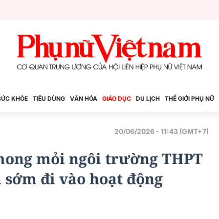
SỨC KHỎE
TIÊU DÙNG
VĂN HÓA
GIÁO DỤC
DU LỊCH
THẾ GIỚI PHỤ NỮ
20/06/2026 - 11:43 (GMT+7)
mong mỏi ngôi trường THPT
n sớm đi vào hoạt động