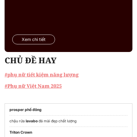
Xem chi tiết
CHỦ ĐỀ HAY
#phụ nữ tiết kiệm năng lượng
#Phụ nữ Việt Nam 2025
prosper phố đông
chậu rửa
lavabo
đá mài đẹp chất lượng
Triton Crown