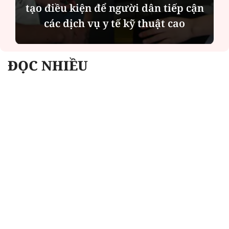
tạo điều kiện để người dân tiếp cận
các dịch vụ y tế kỹ thuật cao
ĐỌC NHIỀU
Công an Hà Nội xử lý loạt quán game hoạt
động xuyên đêm
Ngân hàng trở lại "ngôi vương" phát hành
trái phiếu: Báo hiệu cuộc đua vốn mới
Về Lấp Vò khám phá điểm sáng mới của du
lịch cộng đồng