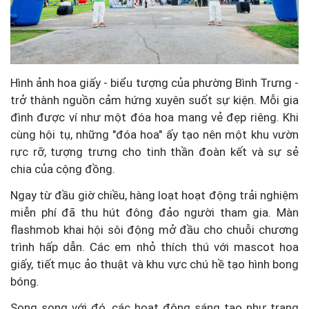
Hình ảnh hoa giấy - biểu tượng của phường Bình Trưng -
trở thành nguồn cảm hứng xuyên suốt sự kiện. Mỗi gia
đình được ví như một đóa hoa mang vẻ đẹp riêng. Khi
cùng hội tụ, những "đóa hoa" ấy tạo nên một khu vườn
rực rỡ, tượng trưng cho tinh thần đoàn kết và sự sẻ
chia của cộng đồng.
Ngay từ đầu giờ chiều, hàng loạt hoạt động trải nghiệm
miễn phí đã thu hút đông đảo người tham gia. Màn
flashmob khai hội sôi động mở đầu cho chuỗi chương
trình hấp dẫn. Các em nhỏ thích thú với mascot hoa
giấy, tiết mục ảo thuật và khu vực chú hề tạo hình bong
bóng.
Song song với đó, các hoạt động sáng tạo như trang