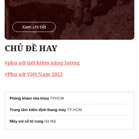
Xem chi tiết
CHỦ ĐỀ HAY
#phụ nữ tiết kiệm năng lượng
#Phụ nữ Việt Nam 2025
Phòng khám nha khoa
TPHCM
Trung tâm kiểm định thang máy
TP.HCM
Máy soi cổ tử cung
Hà Nội