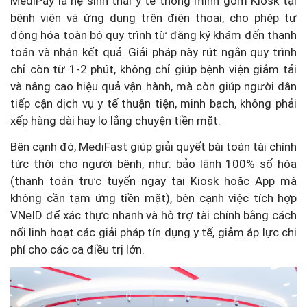
MediPay là hệ sinh thái y tế thông minh gồm Kiosk tại
bệnh viện và ứng dụng trên điện thoại, cho phép tự
động hóa toàn bộ quy trình từ đăng ký khám đến thanh
toán và nhận kết quả. Giải pháp này rút ngắn quy trình
chỉ còn từ 1-2 phút, không chỉ giúp bệnh viện giảm tải
và nâng cao hiệu quả vận hành, mà còn giúp người dân
tiếp cận dịch vụ y tế thuận tiện, minh bạch, không phải
xếp hàng dài hay lo lắng chuyện tiền mặt.
Bên cạnh đó, MediFast giúp giải quyết bài toán tài chính
tức thời cho người bệnh, như: bảo lãnh 100% số hóa
(thanh toán trực tuyến ngay tại Kiosk hoặc App mà
không cần tạm ứng tiền mặt), bên cạnh việc tích hợp
VNeID để xác thực nhanh và hỗ trợ tài chính bằng cách
nối linh hoạt các giải pháp tín dụng y tế, giảm áp lực chi
phí cho các ca điều trị lớn.