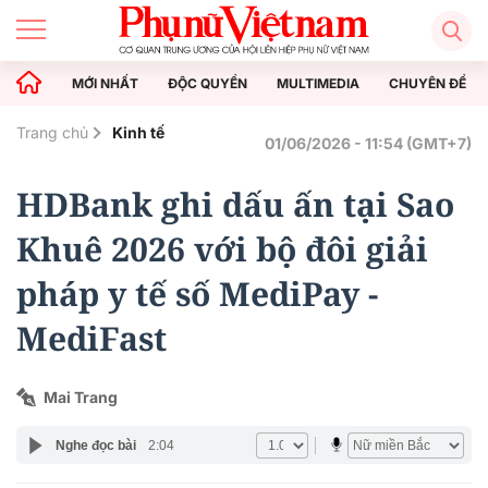
MỚI NHẤT
ĐỘC QUYỀN
MULTIMEDIA
CHUYÊN ĐỀ
Trang chủ
Kinh tế
01/06/2026 - 11:54 (GMT+7)
HDBank ghi dấu ấn tại Sao
Khuê 2026 với bộ đôi giải
pháp y tế số MediPay -
MediFast
Mai Trang
Nghe đọc bài
2:04