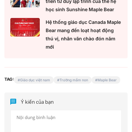
triển tư duy lập trình của thế hệ
học sinh Sunshine Maple Bear
Hệ thống giáo dục Canada Maple
Bear mang đến loạt hoạt động
thú vị, nhân văn chào đón năm
mới
TAG:
Giáo dục việt nam
Trường mầm non
Maple Bear
Ý kiến của bạn