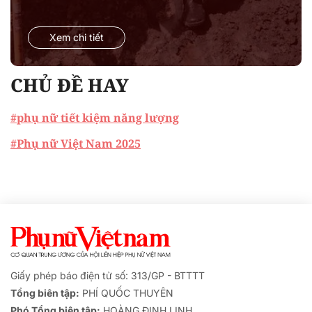
Xem chi tiết
CHỦ ĐỀ HAY
#phụ nữ tiết kiệm năng lượng
#Phụ nữ Việt Nam 2025
Giấy phép báo điện tử số: 313/GP - BTTTT
Tổng biên tập:
PHÍ QUỐC THUYÊN
Phó Tổng biên tập:
HOÀNG ĐINH LINH