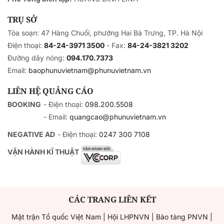
TRỤ SỞ
Tòa soạn: 47 Hàng Chuối, phường Hai Bà Trưng, TP. Hà Nội
Điện thoại:
84-24-3971 3500
- Fax:
84-24-3821 3202
Đường dây nóng:
094.170.7373
Email:
baophunuvietnam@phunuvietnam.vn
LIÊN HỆ QUẢNG CÁO
BOOKING
- Điện thoại:
098.200.5508
- Email:
quangcao@phunuvietnam.vn
NEGATIVE AD
- Điện thoại:
0247 300 7108
VẬN HÀNH KĨ THUẬT
CÁC TRANG LIÊN KẾT
Mặt trận Tổ quốc Việt Nam
|
Hội LHPNVN
|
Bảo tàng PNVN
|