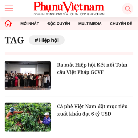
MỚI NHẤT
ĐỘC QUYỀN
MULTIMEDIA
CHUYÊN ĐỀ
TAG
Hiệp hội
Ra mắt Hiệp hội Kết nối Toàn
cầu Việt Pháp GCVF
Cà phê Việt Nam đặt mục tiêu
xuất khẩu đạt 6 tỷ USD