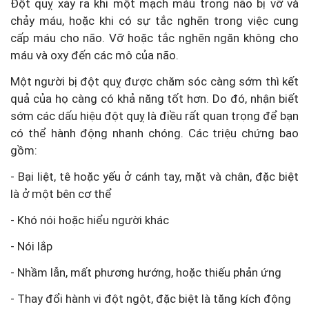
Đột quỵ xảy ra khi một mạch máu trong não bị vỡ và
chảy máu, hoặc khi có sự tắc nghẽn trong việc cung
cấp máu cho não. Vỡ hoặc tắc nghẽn ngăn không cho
máu và oxy đến các mô của não.
Một người bị đột quỵ được chăm sóc càng sớm thì kết
quả của họ càng có khả năng tốt hơn. Do đó, nhận biết
sớm các dấu hiệu đột quỵ là điều rất quan trọng để bạn
có thể hành động nhanh chóng. Các triệu chứng bao
gồm:
- Bại liệt, tê hoặc yếu ở cánh tay, mặt và chân, đặc biệt
là ở một bên cơ thể
- Khó nói hoặc hiểu người khác
- Nói lắp
- Nhầm lẫn, mất phương hướng, hoặc thiếu phản ứng
- Thay đổi hành vi đột ngột, đặc biệt là tăng kích động