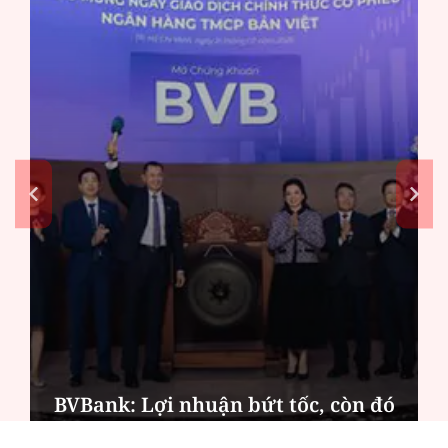
Bỏ lỡ tuổi thơ của con - khoảng
trống day dứt với nữ phạm nhân