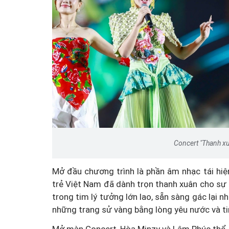
t của thương
n 8.800 tỷ
Bản án cho kẻ làm chết 
t Đạt
cùng phe khi hỗn chi
Concert "Thanh xuâ
Mở đầu chương trình là phần âm nhạc tái hiệ
trẻ Việt Nam đã dành trọn thanh xuân cho sự 
trong tim lý tưởng lớn lao, sẵn sàng gác lại 
những trang sử vàng bằng lòng yêu nước và ti