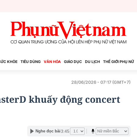
SỨC KHỎE
TIÊU DÙNG
VĂN HÓA
GIÁO DỤC
DU LỊCH
THẾ GIỚI PHỤ NỮ
28/06/2026 - 07:17 (GMT+7)
sterD khuấy động concert
3:45
Nghe đọc bài