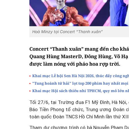
Hoà Minzy tại Concert “Thanh xuân”
Concert “Thanh xuân” mang đến cho khán
Quang Hùng MasterD, Đông Hùng, Võ Hạ Tr
được làm nóng với pháo hoa rợp trời.
Khai mạc Lễ hội Sen Hà Nội 2026, thúc đẩy công ng
"Tung hoành tứ hải" lọt top 200 phim hay nhất mọi 
Khai mạc Hội sách thiếu nhi TPHCM, quy mô lớn nh
Tối 27/6, tại Trường đua F1 Mỹ Đình, Hà Nội
Báo Tiền Phong tổ chức, Trung ương Đoàn c
toàn quốc Đoàn TNCS Hồ Chí Minh lần thứ XIII
Tham dự chương trình có bà Nguyễn Phạm Duy