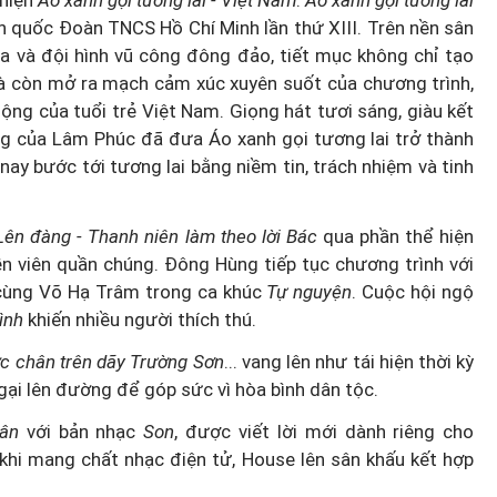
 hiện
Áo xanh gọi tương lai - Việt Nam
.
Áo xanh gọi tương lai
àn quốc Đoàn TNCS Hồ Chí Minh lần thứ XIII. Trên nền sân
a và đội hình vũ công đông đảo, tiết mục không chỉ tạo
 còn mở ra mạch cảm xúc xuyên suốt của chương trình,
ộng của tuổi trẻ Việt Nam. Giọng hát tươi sáng, giàu kết
ng của Lâm Phúc đã đưa Áo xanh gọi tương lai trở thành
 nay bước tới tương lai bằng niềm tin, trách nhiệm và tinh
Lên đàng - Thanh niên làm theo lời Bác
qua phần thể hiện
n viên quần chúng. Đông Hùng tiếp tục chương trình với
 cùng Võ Hạ Trâm trong ca khúc
Tự nguyện
. Cuộc hội ngộ
bình
khiến nhiều người thích thú.
ớc chân trên dãy Trường Sơn
... vang lên như tái hiện thời kỳ
gại lên đường để góp sức vì hòa bình dân tộc.
ân
với bản nhạc
Son
, được viết lời mới dành riêng cho
 khi mang chất nhạc điện tử, House lên sân khấu kết hợp