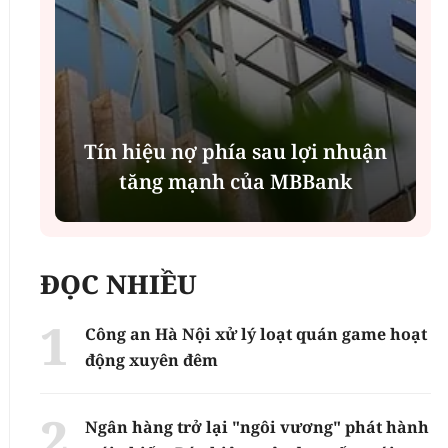
Những người Kể sử: Huyền thoại
"đòn gánh đánh Tây" một thời
hoa lửa
ĐỌC NHIỀU
Công an Hà Nội xử lý loạt quán game hoạt
động xuyên đêm
Ngân hàng trở lại "ngôi vương" phát hành