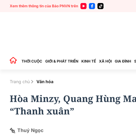
Xem thêm thông tin của Báo PNVN trên
THỜI CUỘC
GIỚI & PHÁT TRIỂN
KINH TẾ
XÃ HỘI
GIA ĐÌNH
Trang chủ
Văn hóa
Hòa Minzy, Quang Hùng Ma
“Thanh xuân”
Thuý Ngọc