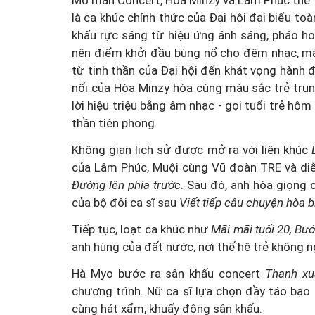
Mở màn Concert, Hòa Minzy và Lâm Phúc thể
là ca khúc chính thức của Đại hội đại biểu to
khấu rực sáng từ hiệu ứng ánh sáng, pháo ho
nên điểm khởi đầu bùng nổ cho đêm nhạc, mà
từ tinh thần của Đại hội đến khát vọng hành đ
nối của Hòa Minzy hòa cùng màu sắc trẻ tru
lời hiệu triệu bằng âm nhạc - gọi tuổi trẻ hôm
thần tiên phong.
Không gian lịch sử được mở ra với liên khúc
của Lâm Phúc, Muội cùng Vũ đoàn TRE và diễ
Đường lên phía trước
. Sau đó, anh hòa giọng
của bộ đôi ca sĩ sau
Viết tiếp câu chuyện hòa 
Tiếp tục, loạt ca khúc như
Mãi mãi tuổi 20, Bư
anh hùng của đất nước, nơi thế hệ trẻ không n
Hà Myo bước ra sân khấu concert
Thanh xu
chương trình. Nữ ca sĩ lựa chọn đầy táo bạo
cùng hát xẩm, khuấy động sân khấu.