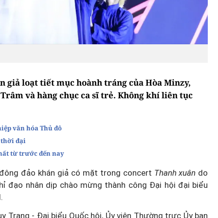
 giả loạt tiết mục hoành tráng của Hòa Minzy,
âm và hàng chục ca sĩ trẻ. Không khí liên tục
hiệp văn hóa Thủ đô
thời đại
ất từ trước đến nay
, đông đảo khán giả có mặt trong concert
Thanh xuân
do
hỉ đạo nhân dịp
chào mừng thành công Đại hội đại biểu
.
 Trang - Đại biểu Quốc hội, Ủy viên Thường trực Ủy ban