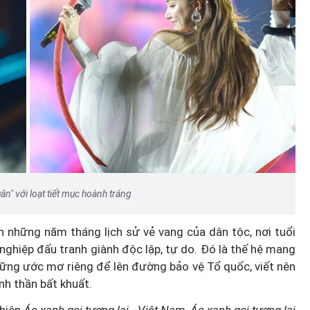
người
Tín hiệu nợ phía sau lợi nhuận
ến
tăng mạnh của MBBank
n" với loạt tiết mục hoành tráng
n những năm tháng lịch sử vẻ vang của dân tộc, nơi tuổi
nghiệp đấu tranh giành độc lập, tự do. Đó là thế hệ mang
những ước mơ riêng để lên đường bảo vệ Tổ quốc, viết nên
nh thần bất khuất.