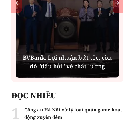
í
BVBank: Lợi nhuận bứt tốc, còn
đó "dấu hỏi" về chất lượng
ĐỌC NHIỀU
Công an Hà Nội xử lý loạt quán game hoạt
động xuyên đêm