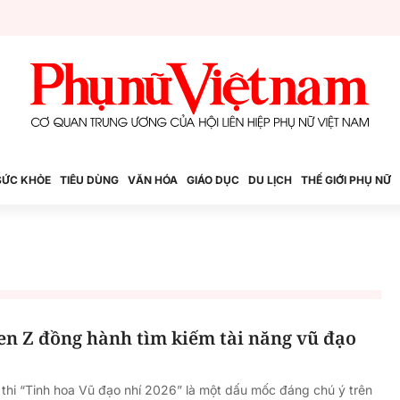
SỨC KHỎE
TIÊU DÙNG
VĂN HÓA
GIÁO DỤC
DU LỊCH
THẾ GIỚI PHỤ NỮ
en Z đồng hành tìm kiếm tài năng vũ đạo
hi “Tinh hoa Vũ đạo nhí 2026” là một dấu mốc đáng chú ý trên