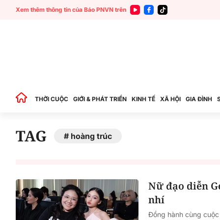
Xem thêm thông tin của Báo PNVN trên
THỜI CUỘC
GIỚI & PHÁT TRIỂN
KINH TẾ
XÃ HỘI
GIA ĐÌNH
TAG
hoàng trúc
Nữ đạo diễn G
nhí
Đồng hành cùng cuộc t