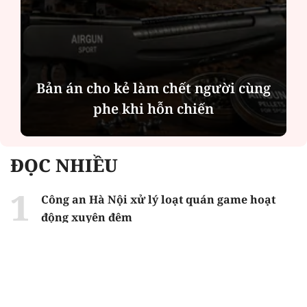
Bản án cho kẻ làm chết người cùng
phe khi hỗn chiến
ĐỌC NHIỀU
Công an Hà Nội xử lý loạt quán game hoạt
động xuyên đêm
Ngân hàng trở lại "ngôi vương" phát hành
trái phiếu: Báo hiệu cuộc đua vốn mới