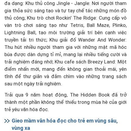
đa dạng: Khu thủ công Jingle - Jangle: Nơi người tham
gia thỏa sức sáng tạo và tự tay chế tác những món đồ
thủ công; Khu trò chơi Rockin' The Ridge: Cung cấp vô
vàn trò chơi sáng tạo như Tetris, Ball Maze, Plinko,
Lightning Ball, tạo môi trường giải trí bên cạnh việc
truyền tải tri thức; Khu giải đố Wander And Wonder:
Thu hút nhiều người tham gia với những mật mã hóc
búa được dàn dựng tỉ mỉ, mang lại nhiều tiếng cười và
trải nghiệm đáng nhớ; Khu cafe sách Breezy Land: Một
điểm nhấn mới, mang đến không gian thoải mái, yên
tĩnh để thư giãn và đắm chìm vào những trang sách
sau một ngày trải nghiệm.
Trải qua 9 năm hoạt động, The Hidden Book đã trở
thành một phần không thể thiếu trong mùa hè của giới
trẻ yêu văn hóa đọc.
Gieo mầm văn hóa đọc cho trẻ em vùng sâu,
vùng xa