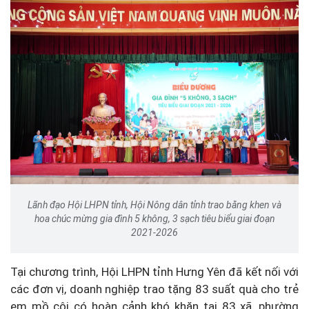
Lãnh đạo Hội LHPN tỉnh, Hội Nông dân tỉnh trao bằng khen và
hoa chúc mừng gia đình 5 không, 3 sạch tiêu biểu giai đoạn
2021-2026
Tại chương trình, Hội LHPN tỉnh Hưng Yên đã kết nối với
các đơn vị, doanh nghiệp trao tặng 83 suất quà cho trẻ
em mồ côi có hoàn cảnh khó khăn tại 83 xã, phường