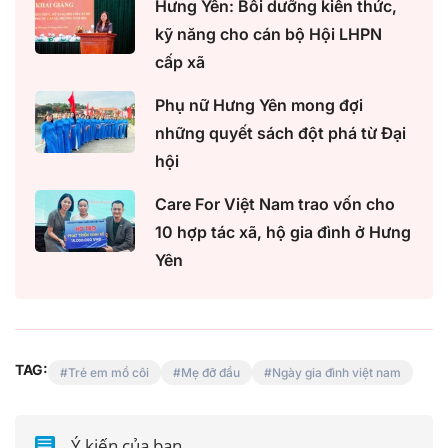
Hưng Yên: Bồi dưỡng kiến thức,
kỹ năng cho cán bộ Hội LHPN
cấp xã
Phụ nữ Hưng Yên mong đợi
những quyết sách đột phá từ Đại
hội
Care For Việt Nam trao vốn cho
10 hợp tác xã, hộ gia đình ở Hưng
Yên
TAG:
Trẻ em mồ côi
Mẹ đỡ đầu
Ngày gia đình việt nam
Ý kiến của bạn