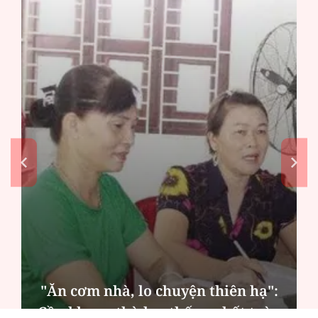
n hạ":
t toàn
MSB: Lợi nhuận quý II đến từ 