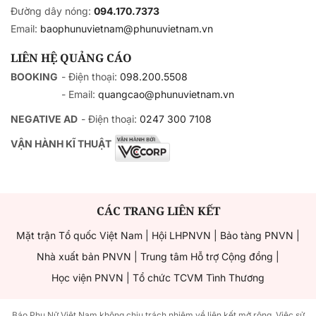
Đường dây nóng:
094.170.7373
Email:
baophunuvietnam@phunuvietnam.vn
LIÊN HỆ QUẢNG CÁO
BOOKING
- Điện thoại:
098.200.5508
- Email:
quangcao@phunuvietnam.vn
NEGATIVE AD
- Điện thoại:
0247 300 7108
VẬN HÀNH KĨ THUẬT
CÁC TRANG LIÊN KẾT
Mặt trận Tổ quốc Việt Nam
|
Hội LHPNVN
|
Bảo tàng PNVN
|
Nhà xuất bản PNVN
|
Trung tâm Hỗ trợ Cộng đồng
|
Học viện PNVN
|
Tổ chức TCVM Tình Thương
Báo Phụ Nữ Việt Nam không chịu trách nhiệm về liên kết mở rộng. Việc sử