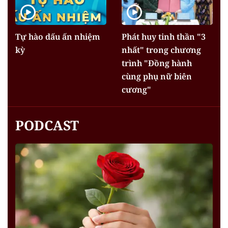
Tự hào dấu ấn nhiệm
Phát huy tinh thần "3
kỳ
nhất" trong chương
trình "Đồng hành
cùng phụ nữ biên
cương"
PODCAST