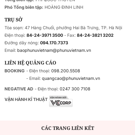
Phó Tổng biên tập:
HOÀNG ĐINH LINH
TRỤ SỞ
Tòa soạn: 47 Hàng Chuối, phường Hai Bà Trưng, TP. Hà Nội
Điện thoại:
84-24-3971 3500
- Fax:
84-24-3821 3202
Đường dây nóng:
094.170.7373
Email:
baophunuvietnam@phunuvietnam.vn
LIÊN HỆ QUẢNG CÁO
BOOKING
- Điện thoại:
098.200.5508
- Email:
quangcao@phunuvietnam.vn
NEGATIVE AD
- Điện thoại:
0247 300 7108
VẬN HÀNH KĨ THUẬT
CÁC TRANG LIÊN KẾT