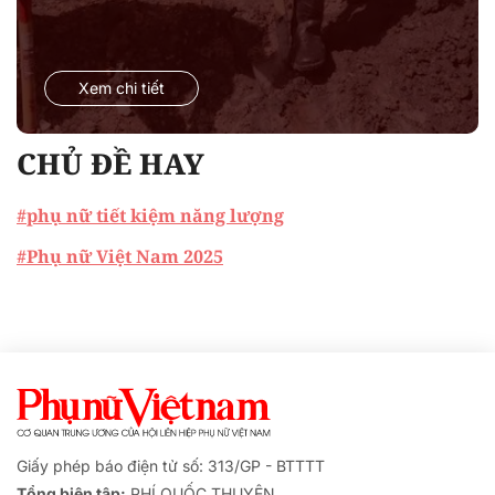
Xem chi tiết
CHỦ ĐỀ HAY
#phụ nữ tiết kiệm năng lượng
#Phụ nữ Việt Nam 2025
Giấy phép báo điện tử số: 313/GP - BTTTT
Tổng biên tập:
PHÍ QUỐC THUYÊN