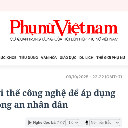
SỨC KHỎE
TIÊU DÙNG
VĂN HÓA
GIÁO DỤC
DU LỊCH
THẾ GIỚI PHỤ NỮ
09/10/2025 - 22:22 (GMT+7)
i thế công nghệ để áp dụng
ông an nhân dân
7:07
Nghe đọc bài