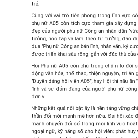
trẻ.
Cùng với vai trò tiên phong trong lĩnh vực c
phụ nữ A05 còn tích cực tham gia xây dựng 
đẹp của người phụ nữ Công an nhân dân "vừa 
tưởng, học tập và làm theo tư tưởng, đạo đứ
đua "Phụ nữ Công an bản lĩnh, nhân văn, kỷ cươ
được triển khai sâu rộng, gắn với đặc thù của 
Hội Phụ nữ A05 còn chú trọng chăm lo đời số
động văn hóa, thể thao, thiện nguyện, tri ân 
"Duyên dáng hội viên A05", hay Hội thi nấu ăn 
lĩnh và sự đảm đang của người phụ nữ công 
đơn vị.
Những kết quả nổi bật ấy là nền tảng vững c
thần đổi mới mạnh mẽ hơn nữa. Đại hội xác đ
mạnh chuyển đổi số trong mọi lĩnh vực hoạt
ngoại ngữ, kỹ năng số cho hội viên; phát hu