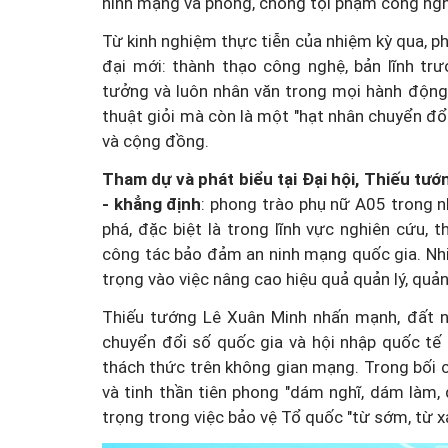
ninh mạng và phòng, chống tội phạm công ngh
Từ kinh nghiệm thực tiễn của nhiệm kỳ qua, p
đại mới: thành thạo công nghệ, bản lĩnh tr
tưởng và luôn nhân văn trong mọi hành động
thuật giỏi mà còn là một "hạt nhân chuyển đổi
và cộng đồng.
Tham dự và phát biểu tại Đại hội, Thiếu tư
- khẳng định
: phong trào phụ nữ A05 trong 
phá, đặc biệt là trong lĩnh vực nghiên cứu,
công tác bảo đảm an ninh mạng quốc gia. Nh
trọng vào việc nâng cao hiệu quả quản lý, quản 
Thiếu tướng Lê Xuân Minh nhấn mạnh, đất n
chuyển đổi số quốc gia và hội nhập quốc tế 
thách thức trên không gian mạng. Trong bối cả
và tinh thần tiên phong "dám nghĩ, dám làm, 
trọng trong việc bảo vệ Tổ quốc "từ sớm, từ xa