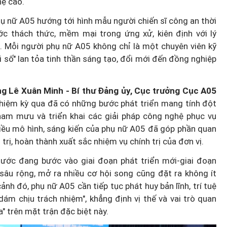
ệ cao.
hụ nữ A05 hướng tới hình mẫu người chiến sĩ công an thời
ước thách thức, mềm mại trong ứng xử, kiên định với lý
. Mỗi người phụ nữ A05 không chỉ là một chuyên viên kỹ
 số" lan tỏa tinh thần sáng tạo, đổi mới đến đồng nghiệp
ớng Lê Xuân Minh - Bí thư Đảng ủy, Cục trưởng Cục A05
nhiệm kỳ qua đã có những bước phát triển mang tính đột
 tham mưu và triển khai các giải pháp công nghệ phục vụ
iều mô hình, sáng kiến của phụ nữ A05 đã góp phần quan
trị, hoàn thành xuất sắc nhiệm vụ chính trị của đơn vị.
ước đang bước vào giai đoạn phát triển mới-giai đoạn
sâu rộng, mở ra nhiều cơ hội song cũng đặt ra không ít
nh đó, phụ nữ A05 cần tiếp tục phát huy bản lĩnh, trí tuệ
dám chịu trách nhiệm", khẳng định vị thế và vai trò quan
" trên mặt trận đặc biệt này.