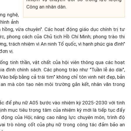
Công an nhân dân.
ông nghệ,
hình ảnh
hồng, vừa chuyên". Các hoạt động giáo dục chính trị tư
c, phong cách của Chủ tịch Hồ Chí Minh; phong trào thi
ng, trách nhiệm vì An ninh Tổ quốc, vì hạnh phúc gia đình"
đơn vị.
ng tinh thần, vật chất của hội viên thông qua các hoạt
gia đình chính sách. Các phong trào như "Tuần lễ áo dài",
"Vào bếp bằng cả trái tim" không chỉ tôn vinh nét đẹp, bản
an mà còn tạo nên môi trường gắn kết, nhân văn trong
hắc để phụ nữ A05 bước vào nhiệm kỳ 2025-2030 với tinh
ịnh mục tiêu trọng tâm của nhiệm kỳ mới là tiếp tục đẩy
 động của Hội; nâng cao năng lực chuyên môn, trình độ
y vai trò nòng cốt của phụ nữ trong công tác đảm bảo an