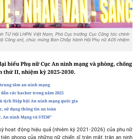
nh TƯ Hội LHPN Việt Nam, Phó Cục trưởng Cục Công tác chính
(Bộ Công an), chúc mừng Ban Chấp hành Hội Phụ nữ A05 nhiệm
i đại biểu Phụ nữ Cục An ninh mạng và phòng, chống
n thứ II, nhiệm kỳ 2025-2030.
 trung tâm an ninh mạng
 dẫn các hacker trong năm 2025
tịch Hiệp hội An ninh mạng quốc gia
, sử dụng thông tin an toàn
ữ, An ninh Mạng và STEM"
 kỳ hoạt động hiệu quả (nhiệm kỳ 2021-2026) của phụ nữ
tiên phong của những nữ chiến sĩ trên mặt trận an ninh