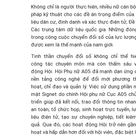
Không chỉ là người thực hiện, nhiều nữ cán bộ,
pháp kỹ thuật cho các đề án trọng điểm của 
liệu dân cư, định danh và xác thực điện tử; Đ
Các trung tâm dữ liệu quốc gia. Những đóng
trong công cuộc chuyển đổi số của lực lượn
được xem là thế mạnh của nam giới.
Công an Hà Nội xử lý loạ
game hoạt động xuyên
Tinh thần chuyển đổi số không chỉ thể hi
công tác chuyên môn mà còn thấm sâu v
động Hội. Hội Phụ nữ A05 đã mạnh dạn ứng 
nền tảng công nghệ để đổi mới phương t
hoạt, chỉ đạo và quản lý. Việc sử dụng phần
mật Signet do chính Hội phụ nữ Cục A05 chủ 
triển giúp đã kết nối, trao đổi thông tin nha
an toàn; tổ chức họp, sinh hoạt trực tuyến, lư
liệu điện tử, tạo sự chuyên nghiệp, tiết kiệ
quả. Qua đó, các hoạt động Hội trở nên gần 
hoạt và hấp dẫn hơn đối với hội viên, đặc biệt 