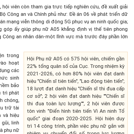
 hội viên còn tham gia trực tiếp nghiên cứu, đề xuất giải
Bộ Công an và Chính phủ như: Đề án 06 về phát triển dữ
ề án mạng viễn thông di động 5G phục vụ an ninh quốc gia;
 góp ấy giúp phụ nữ A05 khẳng định vị thế tiên phong
Diễn đàn tháng 8: Ca sĩ Duyên
g Công an nhân dân-một lĩnh vực mà trước đây phần lớn
t quán
Quỳnh càng trân trọng thời gia
 đêm
bên cha sau biến cố của gia đìn
ện trong
Hội Phụ nữ A05 có 575 hội viên, chiếm gần
ào hoạt
22% tổng quân số của Cục. Trong nhiệm kỳ
dụng các
2021-2026, có hơn 80% hội viên đạt danh
hức sinh
hiệu "Chiến sĩ tiên tiến", "Lao động tiên tiến";
 mềm bảo
18 lượt đạt danh hiệu "Chiến sĩ thi đua cấp
trì phát
cơ sở"; 2 hội viên đạt danh hiệu ""Chiến sĩ
nh chóng,
thi đua toàn lực lượng"", 2 hội viên được
u trữ tài
tôn vinh "Điển hình tiên tiến Vì An ninh Tổ
m và hiệu
quốc" giai đoạn 2020-2025. Hội hiện duy
gũi, linh
trì 14 công trình, phần việc phụ nữ gắn với
là phụ nữ
nhiệm vụ chuyển đổi số trong lực lượng