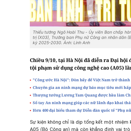
Thiếu tướng Ngô Hoài Thu - Ủy viên Ban chấp hà
trị (X03), Trưởng ban Phụ nữ Công an nhân dân 
kỳ 2025-2030. Ảnh: Linh Anh
Chiều 9/10, tại Hà Nội đã diễn ra Đại hộ
tội phạm sử dụng công nghệ cao (A05) lầ
"Công ước Hà Nội": Đòn bẩy để Việt Nam trở thành
Chuyên gia an ninh mạng dự báo mục tiêu mới hấp
Thượng tướng Lương Tam Quang được bầu làm Chủ 
Sổ tay An ninh mạng giúp các nữ lãnh đạo khai thác
Hơn 400 đại biểu tham dự Diễn đàn quốc tế "Phụ n
Sự kiện không chỉ là dịp tổng kết một nhiệm
A05 (Bộ Công an) mà còn khẳng định vai trò 