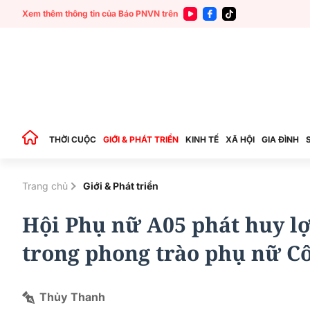
Xem thêm thông tin của Báo PNVN trên
THỜI CUỘC
GIỚI & PHÁT TRIỂN
KINH TẾ
XÃ HỘI
GIA ĐÌNH
Trang chủ
Giới & Phát triển
Hội Phụ nữ A05 phát huy lợ
trong phong trào phụ nữ C
Thủy Thanh