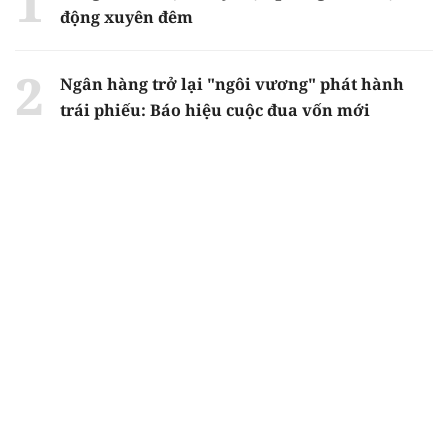
động xuyên đêm
Ngân hàng trở lại "ngôi vương" phát hành
trái phiếu: Báo hiệu cuộc đua vốn mới
Về Lấp Vò khám phá điểm sáng mới của du
lịch cộng đồng
Từ 4/8, chính thức lọc ảo xét tuyển đại học
2026
Gian lận thi ở Tuyên Quang: Bộ GD-ĐT công
bố phương án xử lý vào sáng 5/8