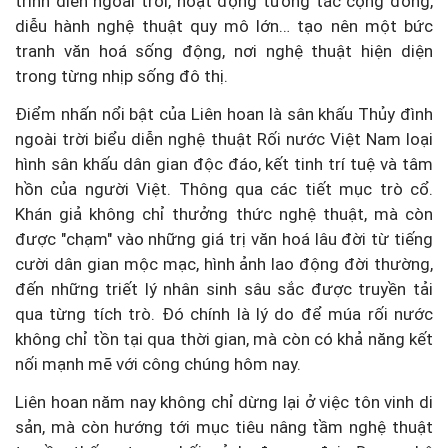
trình diễn ngoài trời, hoạt động tương tác cộng đồng,
diễu hành nghệ thuật quy mô lớn… tạo nên một bức
tranh văn hoá sống động, nơi nghệ thuật hiện diện
trong từng nhịp sống đô thị.
Điểm nhấn nổi bật của Liên hoan là sân khấu Thủy đình
ngoài trời biểu diễn nghệ thuật Rối nước Việt Nam loại
hình sân khấu dân gian độc đáo, kết tinh trí tuệ và tâm
hồn của người Việt. Thông qua các tiết mục trò cổ.
Khán giả không chỉ thưởng thức nghệ thuật, mà còn
được "chạm" vào những giá trị văn hoá lâu đời từ tiếng
cười dân gian mộc mạc, hình ảnh lao động đời thường,
đến những triết lý nhân sinh sâu sắc được truyền tải
qua từng tích trò. Đó chính là lý do để múa rối nước
không chỉ tồn tại qua thời gian, mà còn có khả năng kết
nối mạnh mẽ với công chúng hôm nay.
Liên hoan năm nay không chỉ dừng lại ở việc tôn vinh di
sản, mà còn hướng tới mục tiêu nâng tầm nghệ thuật