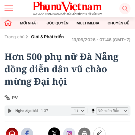
MỚI NHẤT
ĐỘC QUYỀN
MULTIMEDIA
CHUYÊN ĐỀ
Trang chủ
Giới & Phát triển
13/06/2026 - 07:46 (GMT+7)
Hơn 500 phụ nữ Đà Nẵng
đồng diễn dân vũ chào
mừng Đại hội
PV
Nghe đọc bài
1:37