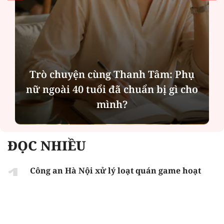
Trò chuyện cùng Thanh Tâm: Phụ
nữ ngoài 40 tuổi đã chuẩn bị gì cho
mình?
ĐỌC NHIỀU
Công an Hà Nội xử lý loạt quán game hoạt
động xuyên đêm
Ngân hàng trở lại "ngôi vương" phát hành