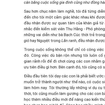
cân bằng cuộc sống gia đình cũng như đồng hàn
Sau hơn chục năm làm nghề, tôi đã từng diễn 
đến cho tôi một cảm giác khác nhau khi được 
đầu nhận được sự quan tâm của khán giả từ
nhắc đến kiểm sát viên Thu Hằng - Phó phòng 
những vai diễn như bà Bạch Cúc thời trẻ tron
gió
hay Nguyệt trong
Lằn ranh
, đều nhận được
Trong cuộc sống không thể chỉ có công việc
đó. Công việc dù bận rộn nhưng tôi luôn cố
gian rảnh rỗi để đi chơi cùng các con nhằm g
ưu tiên điều gì hơn. Bên cạnh đó, tôi cũng có 
Điều đầu tiên tôi dạy các con là phải biết ư
muốn trở thành người như thế nào, có cuộc số
làm hôm nay. Tôi thường lấy những ví dụ cụ
thời, tôi cũng muốn làm gương cho các con bằn
học thêm nhiều điều mới để nâng cao kiến thứ