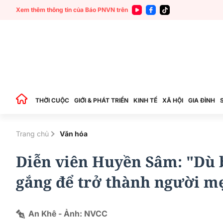
Xem thêm thông tin của Báo PNVN trên
THỜI CUỘC
GIỚI & PHÁT TRIỂN
KINH TẾ
XÃ HỘI
GIA ĐÌNH
Trang chủ
Văn hóa
Diễn viên Huyền Sâm: "Dù 
gắng để trở thành người mẹ
An Khê - Ảnh: NVCC