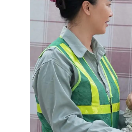
Thành lập thành p
trực thuộc Trung
c dự án đang thế
nhìn đô thị hiện đại
để hạn chế rủi ro?
sắc