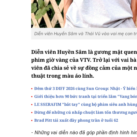
Diễn viên Huyền Sâm và Thái Vũ vào vai mẹ con tr
Diễn viên Huyền Sâm là gương mặt quen 
phim giờ vàng của VTV. Trở lại với vai b
viên đã chia sẻ về sự đồng cảm của một 
thuật trong màu áo lính.
Đêm thứ 3 DIFF 2026 cùng Sun Group: Nhật - Ý biến
Giới thiệu hơn 90 bức tranh tại triển lãm "Vang bó
LE SSERAFIM "bắt tay" cùng bộ phim siêu anh hùn
Đừng để những cú nhấp chuột làm tổn thương ngư
Brad Pitt tái xuất đầy phong trần ở tuổi 62
-
Những vai diễn nào đã góp phần định hình hì