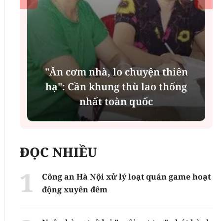
thiên
thống
MSB: Lợi nhuận quý II đến từ tr
cột nào?
ĐỌC NHIỀU
Công an Hà Nội xử lý loạt quán game hoạt
động xuyên đêm