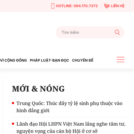
HOTLINE: 094.170.7373
LIÊN HỆ
VÌ CỘNG ĐỒNG
PHÁP LUẬT-BẠN ĐỌC
CHUYÊN ĐỀ
MỚI & NÓNG
Trung Quốc: Thúc đẩy tỷ lệ sinh phụ thuộc vào
bình đẳng giới
Lãnh đạo Hội LHPN Việt Nam lắng nghe tâm tư,
nguyện vọng của cán bộ Hội ở cơ sở