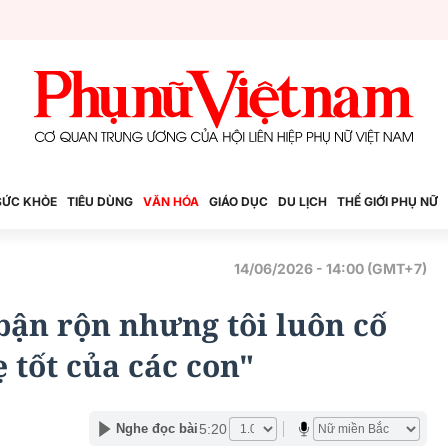
SỨC KHỎE
TIÊU DÙNG
VĂN HÓA
GIÁO DỤC
DU LỊCH
THẾ GIỚI PHỤ NỮ
14/06/2026 - 14:00 (GMT+7)
bận rộn nhưng tôi luôn cố
 tốt của các con"
5:20
Nghe đọc bài