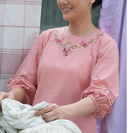
hố Bắc Ninh
 ương: Tầm
"Ăn cơm nhà, lo chuyện 
 và giàu bản
hạ": Cần khung thù lao 
nhất toàn quốc