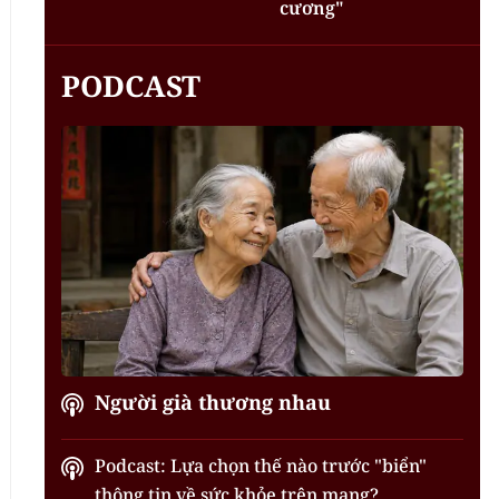
cương"
PODCAST
Người già thương nhau
Podcast: Lựa chọn thế nào trước "biển"
thông tin về sức khỏe trên mạng?