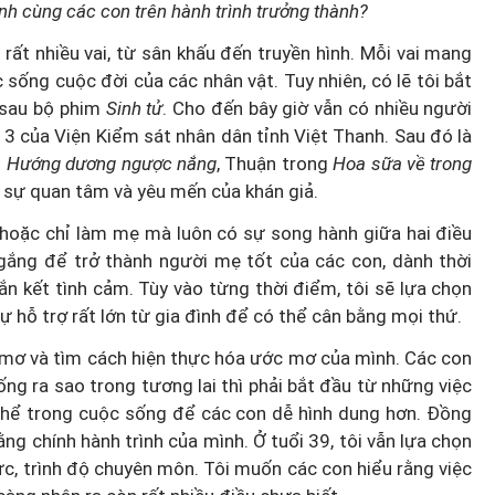
h cùng các con trên hành trình trưởng thành?
rất nhiều vai, từ sân khấu đến truyền hình. Mỗi vai mang
sống cuộc đời của các nhân vật. Tuy nhiên, có lẽ tôi bắt
 sau bộ phim
Sinh tử
. Cho đến bây giờ vẫn có nhiều người
3 của Viện Kiểm sát nhân dân tỉnh Việt Thanh. Sau đó là
g
Hướng dương ngược nắng
, Thuận trong
Hoa sữa về trong
 sự quan tâm và yêu mến của khán giả.
 hoặc chỉ làm mẹ mà luôn có sự song hành giữa hai điều
 gắng để trở thành người mẹ tốt của các con, dành thời
ắn kết tình cảm. Tùy vào từng thời điểm, tôi sẽ lựa chọn
sự hỗ trợ rất lớn từ gia đình để có thể cân bằng mọi thứ.
ớc mơ và tìm cách hiện thực hóa ước mơ của mình. Các con
ng ra sao trong tương lai thì phải bắt đầu từ những việc
 thể trong cuộc sống để các con dễ hình dung hơn. Đồng
g chính hành trình của mình. Ở tuổi 39, tôi vẫn lựa chọn
c, trình độ chuyên môn. Tôi muốn các con hiểu rằng việc