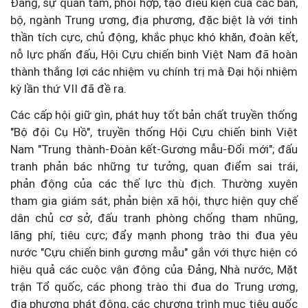
Đảng, sự quan tâm, phối hợp, tạo điều kiện của các ban,
bộ, ngành Trung ương, địa phương, đặc biệt là với tinh
thần tích cực, chủ động, khắc phục khó khăn, đoàn kết,
nỗ lực phấn đấu, Hội Cựu chiến binh Việt Nam đã hoàn
thành thắng lợi các nhiệm vụ chính trị mà Đại hội nhiệm
kỳ lần thứ VII đã đề ra.
Các cấp hội giữ gìn, phát huy tốt bản chất truyền thống
"Bộ đội Cụ Hồ", truyền thống Hội Cựu chiến binh Việt
Nam "Trung thành-Đoàn kết-Gương mẫu-Đổi mới"; đấu
tranh phản bác những tư tưởng, quan điểm sai trái,
phản động của các thế lực thù địch. Thường xuyên
tham gia giám sát, phản biện xã hội, thực hiện quy chế
dân chủ cơ sở, đấu tranh phòng chống tham nhũng,
lãng phí, tiêu cực; đẩy mạnh phong trào thi đua yêu
nước "Cựu chiến binh gương mẫu" gắn với thực hiện có
hiệu quả các cuộc vận động của Đảng, Nhà nước, Mặt
trận Tổ quốc, các phong trào thi đua do Trung ương,
địa phương phát động, các chương trình mục tiêu quốc