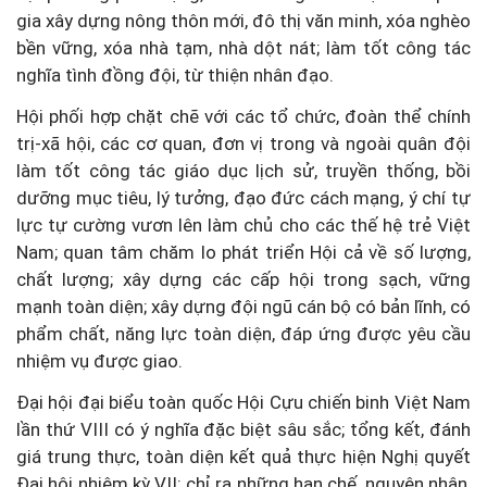
gia xây dựng nông thôn mới, đô thị văn minh, xóa nghèo
bền vững, xóa nhà tạm, nhà dột nát; làm tốt công tác
nghĩa tình đồng đội, từ thiện nhân đạo.
Hội phối hợp chặt chẽ với các tổ chức, đoàn thể chính
trị-xã hội, các cơ quan, đơn vị trong và ngoài quân đội
làm tốt công tác giáo dục lịch sử, truyền thống, bồi
dưỡng mục tiêu, lý tưởng, đạo đức cách mạng, ý chí tự
lực tự cường vươn lên làm chủ cho các thế hệ trẻ Việt
Nam; quan tâm chăm lo phát triển Hội cả về số lượng,
chất lượng; xây dựng các cấp hội trong sạch, vững
mạnh toàn diện; xây dựng đội ngũ cán bộ có bản lĩnh, có
phẩm chất, năng lực toàn diện, đáp ứng được yêu cầu
nhiệm vụ được giao.
Đại hội đại biểu toàn quốc Hội Cựu chiến binh Việt Nam
lần thứ VIII có ý nghĩa đặc biệt sâu sắc; tổng kết, đánh
giá trung thực, toàn diện kết quả thực hiện Nghị quyết
Đại hội nhiệm kỳ VII; chỉ ra những hạn chế, nguyên nhân,