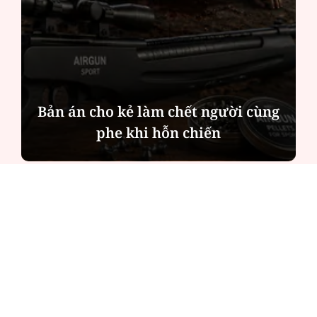
Tín hiệu nợ phía sau lợi nhuận tăng
mạnh của MBBank
ĐỌC NHIỀU
Công an Hà Nội xử lý loạt quán game hoạt
động xuyên đêm
Ngân hàng trở lại "ngôi vương" phát hành
trái phiếu: Báo hiệu cuộc đua vốn mới