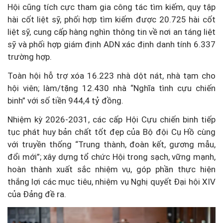
Hội cũng tích cực tham gia công tác tìm kiếm, quy tập
hài cốt liệt sỹ, phối hợp tìm kiếm được 20.725 hài cốt
liệt sỹ, cung cấp hàng nghìn thông tin về nơi an táng liệt
sỹ và phối hợp giám định ADN xác định danh tính 6.337
trường hợp.
Toàn hội hỗ trợ xóa 16.223 nhà dột nát, nhà tạm cho
hội viên; làm/tặng 12.430 nhà “Nghĩa tình cựu chiến
binh” với số tiền 944,4 tỷ đồng.
Nhiệm kỳ 2026-2031, các cấp Hội Cựu chiến binh tiếp
tục phát huy bản chất tốt đẹp của Bộ đội Cụ Hồ cùng
với truyền thống “Trung thành, đoàn kết, gương mẫu,
đổi mới”; xây dựng tổ chức Hội trong sạch, vững mạnh,
hoàn thành xuất sắc nhiệm vụ, góp phần thực hiện
thắng lợi các mục tiêu, nhiệm vụ Nghị quyết Đại hội XIV
của Đảng đề ra.