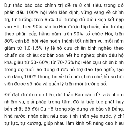
Dự thảo báo cáo chính trị đề ra 8 chỉ tiêu, trong đó
phấn đấu 100% hội viên kiên định, vững vàng về chính
trị, tư tưởng; trên 85% đối tượng đủ điều kiện kết nạp
vào Hội; trên 90% cán bộ Hội được tập huấn, bồi dưỡng
theo phân cấp; hằng năm trên 90% tổ chức Hội, trên
80% cán bộ, hội viên hoàn thành tốt nhiệm vụ; mỗi năm
giảm từ 1,0-1,5% tỷ lệ hộ cựu chiến binh nghèo theo
chuẩn đa chiều; cơ bản xóa hết hộ nghèo; phấn đấu hộ
khá, giàu từ 50- 60%; từ 70-75% hội viên cựu chiến binh
trong độ tuổi lao động được hỗ trợ đào tạo nghề, tạo
việc làm; 100% thông tin về tổ chức, biên chế, hồ sơ hội
viên được số hóa và quản lý trên môi trường số.
Để đạt được mục tiêu, dự thảo Báo cáo đề ra 5 nhóm
nhiệm vụ, giải pháp trọng tâm, đó là tiếp tục phát huy
bản chất Bộ đội Cụ Hồ trong xây dựng và bảo vệ Đảng,
Nhà nước, nhân dân; nêu cao tinh thần yêu nước, ý chí
tự lực, tự cường, giúp nhau làm kinh tế; nâng cao hiệu