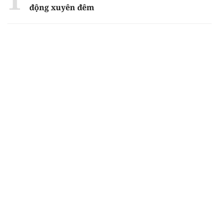
động xuyên đêm
Ngân hàng trở lại "ngôi vương" phát hành
trái phiếu: Báo hiệu cuộc đua vốn mới
Về Lấp Vò khám phá điểm sáng mới của du
lịch cộng đồng
Từ 4/8, chính thức lọc ảo xét tuyển đại học
2026
Gian lận thi ở Tuyên Quang: Bộ GD-ĐT công
bố phương án xử lý vào sáng 5/8