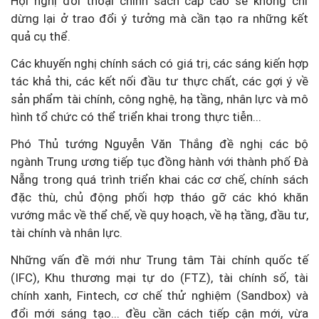
Hội nghị đối thoại chính sách cấp cao sẽ không chỉ
dừng lại ở trao đổi ý tưởng mà cần tạo ra những kết
quả cụ thể.
Các khuyến nghị chính sách có giá trị, các sáng kiến hợp
tác khả thi, các kết nối đầu tư thực chất, các gợi ý về
sản phẩm tài chính, công nghệ, hạ tầng, nhân lực và mô
hình tổ chức có thể triển khai trong thực tiễn...
Phó Thủ tướng Nguyễn Văn Thắng đề nghị các bộ
ngành Trung ương tiếp tục đồng hành với thành phố Đà
Nẵng trong quá trình triển khai các cơ chế, chính sách
đặc thù, chủ động phối hợp tháo gỡ các khó khăn
vướng mắc về thể chế, về quy hoạch, về hạ tầng, đầu tư,
tài chính và nhân lực.
Những vấn đề mới như Trung tâm Tài chính quốc tế
(IFC), Khu thương mại tự do (FTZ), tài chính số, tài
chính xanh, Fintech, cơ chế thử nghiệm (Sandbox) và
đổi mới sáng tạo... đều cần cách tiếp cận mới, vừa