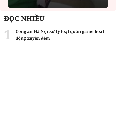
ĐỌC NHIỀU
Công an Hà Nội xử lý loạt quán game hoạt
động xuyên đêm
Ngân hàng trở lại "ngôi vương" phát hành
trái phiếu: Báo hiệu cuộc đua vốn mới
Về Lấp Vò khám phá điểm sáng mới của du
lịch cộng đồng
Từ 4/8, chính thức lọc ảo xét tuyển đại học
2026