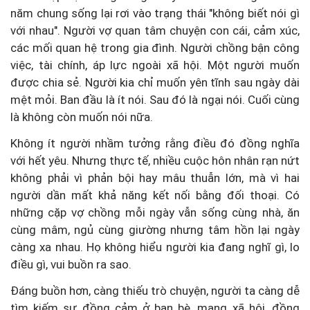
năm chung sống lại rơi vào trạng thái "không biết nói gì
với nhau". Người vợ quan tâm chuyện con cái, cảm xúc,
các mối quan hệ trong gia đình. Người chồng bận công
việc, tài chính, áp lực ngoài xã hội. Một người muốn
được chia sẻ. Người kia chỉ muốn yên tĩnh sau ngày dài
mệt mỏi. Ban đầu là ít nói. Sau đó là ngại nói. Cuối cùng
là không còn muốn nói nữa.
Không ít người nhầm tưởng rằng điều đó đồng nghĩa
với hết yêu. Nhưng thực tế, nhiều cuộc hôn nhân rạn nứt
không phải vì phản bội hay mâu thuẫn lớn, mà vì hai
người dần mất khả năng kết nối bằng đối thoại. Có
những cặp vợ chồng mỗi ngày vẫn sống cùng nhà, ăn
cùng mâm, ngủ cùng giường nhưng tâm hồn lại ngày
càng xa nhau. Họ không hiểu người kia đang nghĩ gì, lo
điều gì, vui buồn ra sao.
Đáng buồn hơn, càng thiếu trò chuyện, người ta càng dễ
tìm kiếm sự đồng cảm ở bạn bè, mạng xã hội, đồng