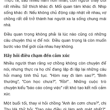
Thực tế, sau nhiều năm hôn nhân, con người thay đổi
rất nhiều. Sở thích khác đi. Mối quan tâm khác đi. Nhịp
sống khác đi. Nếu không chủ động cập nhật về nhau, vợ
chồng rất dễ trở thành hai người xa lạ sống chung mái
nhà.
Điều quan trọng không phải là lúc nào cũng có những
câu chuyện thú vị để nói. Điều quan trọng là còn muốn
bước vào thế giới của nhau hay không.
Hãy hỏi điều chạm đến cảm xúc
Nhiều người than rằng vợ chồng không còn chuyện để
nói, nhưng thực ra họ chỉ đang lặp đi lặp lại những câu
hỏi mang tính thủ tục. "Hôm nay đi làm sao?"; "Bình
thường"; "Con học chưa?"; "Rồi!"… Những cuộc trò
chuyện kiểu "báo cáo công việc" rất khó tạo kết nối cảm
xúc.
Một buổi tối, thay vì hỏi chồng "Anh ăn cơm chưa?", chị
Thu Hà thử hỏi: "Dạo này điều gì làm anh mệt nhất?".