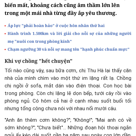
biến mất, khoảng cách cũng âm thầm lớn lên
trong một mái nhà từng đầy ắp yêu thương.
Áp lực "phải hoàn hảo" ở cuộc hôn nhân thứ hai
Hành trình 1.500km và lời giải cho nỗi sợ của những người
mẹ "nuôi con trong phòng kính”
Chạm ngưỡng 30 và nỗi sợ mang tên "hạnh phúc chuẩn mực"
Khi vợ chồng "hết chuyện"
Tối nào cũng vậy, sau bữa cơm, chị Thu Hà lại thấy căn
nhà của mình chìm vào một thứ im lặng rất lạ. Chồng
chị ngồi ở sofa, mắt dán vào điện thoại. Con học bài
trong phòng. Còn chị lặng lẽ dọn bếp, tưới cây rồi vào
phòng ngủ. Có hôm cả hai ở cạnh nhau suốt buổi tối
nhưng tổng cộng chưa nói với nhau nổi mười câu.
"Anh ăn thêm cơm không?"; "Không!"; "Mai anh có về
sớm không?"; "Chưa biết"… Những đoạn hội thoại ngắn
ngủi ấy kéo dài suốt gần ba năm sau ngày con lớn dần,