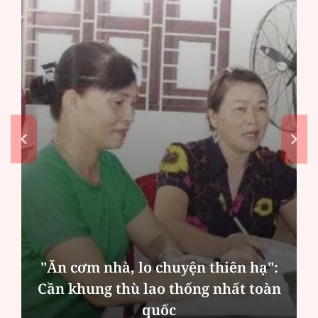
n thiên hạ":
ng nhất toàn
MSB: Lợi nhuận quý II đế
cột nào?