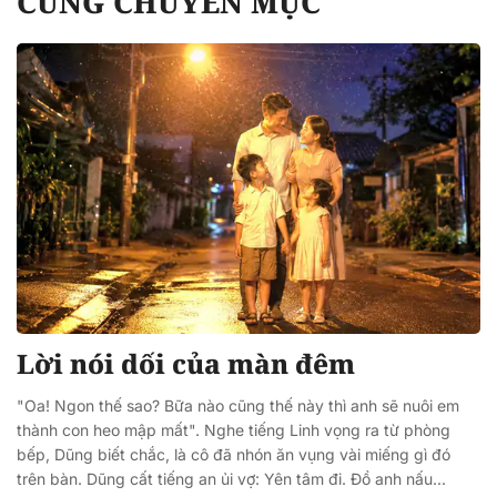
CÙNG CHUYÊN MỤC
Lời nói dối của màn đêm
"Oa! Ngon thế sao? Bữa nào cũng thế này thì anh sẽ nuôi em
thành con heo mập mất". Nghe tiếng Linh vọng ra từ phòng
bếp, Dũng biết chắc, là cô đã nhón ăn vụng vài miếng gì đó
trên bàn. Dũng cất tiếng an ủi vợ: Yên tâm đi. Đồ anh nấu...