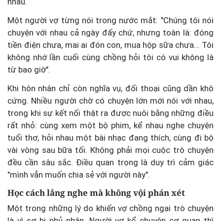
nhau.
Một người vợ từng nói trong nước mắt: "Chúng tôi nói
chuyện với nhau cả ngày đấy chứ, nhưng toàn là: đóng
tiền điện chưa, mai ai đón con, mua hộp sữa chưa… Tôi
không nhớ lần cuối cùng chồng hỏi tôi có vui không là
từ bao giờ".
Khi hôn nhân chỉ còn nghĩa vụ, đối thoại cũng dần khô
cứng. Nhiều người chờ có chuyện lớn mới nói với nhau,
trong khi sự kết nối thật ra được nuôi bằng những điều
rất nhỏ: cùng xem một bộ phim, kể nhau nghe chuyện
tuổi thơ, hỏi nhau một bài nhạc đang thích, cùng đi bộ
vài vòng sau bữa tối. Không phải mọi cuộc trò chuyện
đều cần sâu sắc. Điều quan trọng là duy trì cảm giác
"mình vẫn muốn chia sẻ với người này".
Học cách lắng nghe mà không vội phán xét
Một trong những lý do khiến vợ chồng ngại trò chuyện
là vì sợ bị phủ nhận. Người vợ kể chuyện cơ quan thì