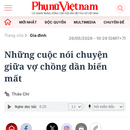
MỚI NHẤT
ĐỘC QUYỀN
MULTIMEDIA
CHUYÊN ĐỀ
Trang chủ
Gia đình
26/05/2026 - 10:29 (GMT+7)
Những cuộc nói chuyện
giữa vợ chồng dần biến
mất
Thảo Chi
Nghe đọc bài
6:25