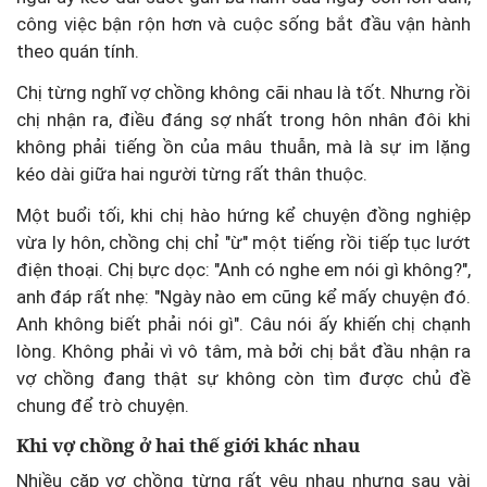
công việc bận rộn hơn và cuộc sống bắt đầu vận hành
theo quán tính.
Chị từng nghĩ vợ chồng không cãi nhau là tốt. Nhưng rồi
chị nhận ra, điều đáng sợ nhất trong hôn nhân đôi khi
không phải tiếng ồn của mâu thuẫn, mà là sự im lặng
kéo dài giữa hai người từng rất thân thuộc.
Một buổi tối, khi chị hào hứng kể chuyện đồng nghiệp
vừa ly hôn, chồng chị chỉ "ừ" một tiếng rồi tiếp tục lướt
điện thoại. Chị bực dọc: "Anh có nghe em nói gì không?",
anh đáp rất nhẹ: "Ngày nào em cũng kể mấy chuyện đó.
Anh không biết phải nói gì". Câu nói ấy khiến chị chạnh
lòng. Không phải vì vô tâm, mà bởi chị bắt đầu nhận ra
vợ chồng đang thật sự không còn tìm được chủ đề
chung để trò chuyện.
Khi vợ chồng ở hai thế giới khác nhau
Nhiều cặp vợ chồng từng rất yêu nhau nhưng sau vài