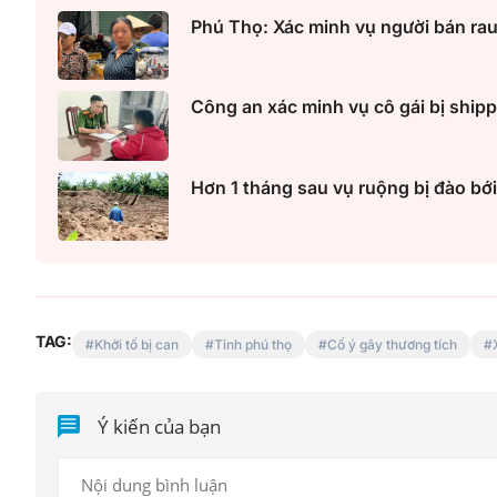
Phú Thọ: Xác minh vụ người bán rau
Công an xác minh vụ cô gái bị shipper
Công an Hà Nội xử lý loạ
game hoạt động xuyên
Hơn 1 tháng sau vụ ruộng bị đào bới
TAG:
Khởi tố bị can
Tỉnh phú thọ
Cố ý gây thương tích
Ý kiến của bạn