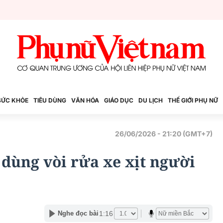
SỨC KHỎE
TIÊU DÙNG
VĂN HÓA
GIÁO DỤC
DU LỊCH
THẾ GIỚI PHỤ NỮ
26/06/2026 - 21:20 (GMT+7)
 dùng vòi rửa xe xịt người
1:16
Nghe đọc bài