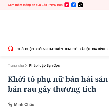
Xem thêm thông tin của Báo PNVN trên
THỜI CUỘC
GIỚI & PHÁT TRIỂN
KINH TẾ
XÃ HỘI
GIA ĐÌNH
Trang chủ
Pháp luật-Bạn đọc
Khởi tố phụ nữ bán hải sản
bán rau gây thương tích
Minh Châu