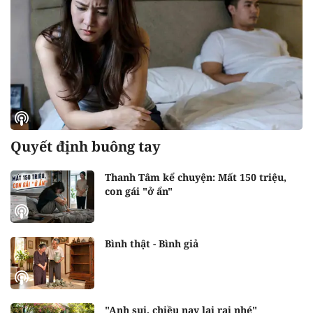
Quyết định buông tay
Thanh Tâm kể chuyện: Mất 150 triệu,
con gái "ở ẩn"
Bình thật - Bình giả
"Anh sui, chiều nay lai rai nhé"