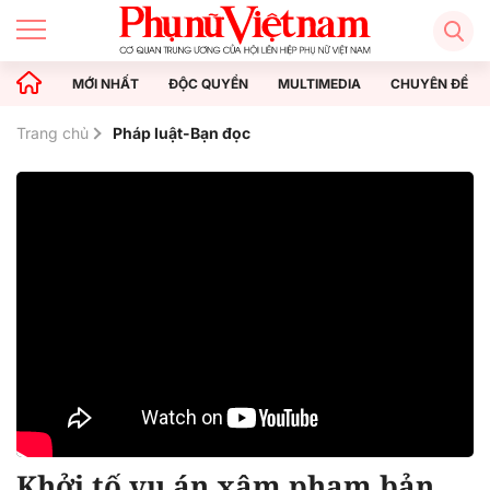
MỚI NHẤT
ĐỘC QUYỀN
MULTIMEDIA
CHUYÊN ĐỀ
Trang chủ
Pháp luật-Bạn đọc
Khởi tố vụ án xâm phạm bản